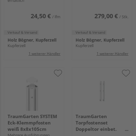
erhältlich
8x8x160cm
24,50 €
279,00 €
/ lfm
/ Stk.
Verkauf & Versand
Verkauf & Versand
Holz Bögner, Kupferzell
Holz Bögner, Kupferzell
Kupferzell
Kupferzell
1 weiterer Händler
1 weiterer Händler
TraumGarten SYSTEM
TraumGarten
Eck-Klemmpfosten
Torpfostenset
weiß 8x8x105cm
Doppeltor einbet.
Mehrere Ausführungen
weiß Torhöhe 70,