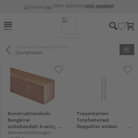
Mein Standort:
Jetzt angeben
Garten und Freizeit
Zäune
Zaunpfosten
Konstruktionsholz
TraumGarten
Bangkirai
Torpfostenset
unbehandelt 4-seitig
Doppeltor einbet.
geriffelt
Mehrere Ausführungen
weiß Torhöhe 85,