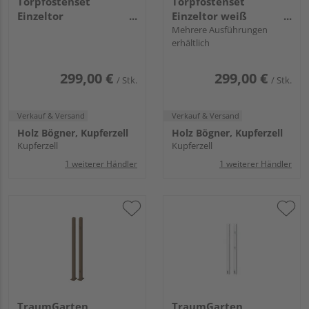
Torpfostenset
Torpfostenset
Einzeltor
Einzeltor weiß
aufschrauben weiß
aufschrauben Torhöhe
Mehrere Ausführungen
erhältlich
Torhöhe 85,
90, 8x8x105cm
8x8x100cm
299,00 €
299,00 €
/ Stk.
/ Stk.
Verkauf & Versand
Verkauf & Versand
Holz Bögner, Kupferzell
Holz Bögner, Kupferzell
Kupferzell
Kupferzell
1 weiterer Händler
1 weiterer Händler
TraumGarten
TraumGarten