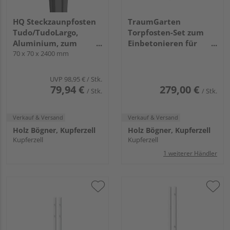
HQ Steckzaunpfosten
TraumGarten
Tudo/TudoLargo,
Torpfosten-Set zum
Aluminium, zum
Einbetonieren für
Einbetonieren,
70 x 70 x 2400 mm
Vorgarten-Einzeltor,
Anthrazit beschichtet
weiß 8x8x160cm
UVP
98,95 €
/ Stk.
79,94 €
279,00 €
/ Stk.
/ Stk.
Verkauf & Versand
Verkauf & Versand
Holz Bögner, Kupferzell
Holz Bögner, Kupferzell
Kupferzell
Kupferzell
1 weiterer Händler