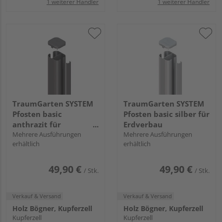
1 weiterer Händler
1 weiterer Händler
TraumGarten SYSTEM
TraumGarten SYSTEM
Pfosten basic
Pfosten basic silber für
anthrazit für
Erdverbau
Erdverbau 240x7x7cm
Mehrere Ausführungen
Mehrere Ausführungen
erhältlich
erhältlich
49,90 €
49,90 €
/ Stk.
/ Stk.
Verkauf & Versand
Verkauf & Versand
Holz Bögner, Kupferzell
Holz Bögner, Kupferzell
Kupferzell
Kupferzell