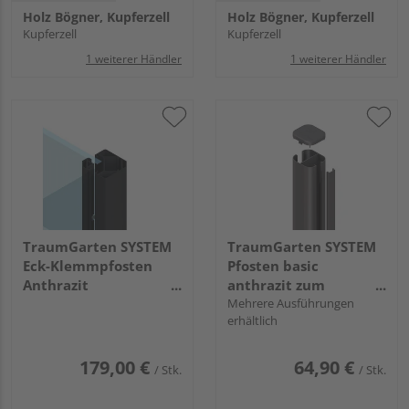
Holz Bögner, Kupferzell
Holz Bögner, Kupferzell
Kupferzell
Kupferzell
1 weiterer Händler
1 weiterer Händler
TraumGarten SYSTEM
TraumGarten SYSTEM
Eck-Klemmpfosten
Pfosten basic
Anthrazit
anthrazit zum
8x8x192,5cm
aufschrauben
Mehrere Ausführungen
erhältlich
193x7x7cm
179,00 €
64,90 €
/ Stk.
/ Stk.