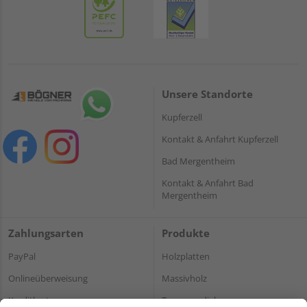
Unsere Standorte
Kupferzell
Kontakt & Anfahrt Kupferzell
Bad Mergentheim
Kontakt & Anfahrt Bad
Mergentheim
Zahlungsarten
Produkte
PayPal
Holzplatten
Onlineüberweisung
Massivholz
Kreditkarte
Terrassendielen