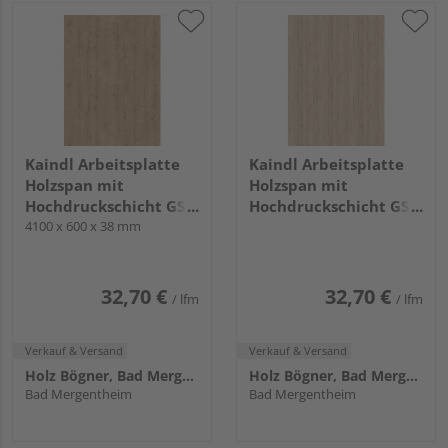
Kaindl Arbeitsplatte
Kaindl Arbeitsplatte
Holzspan mit
Holzspan mit
Hochdruckschicht GS3
Hochdruckschicht GS3
0 35252 AT Eiche
4100 x 600 x 38 mm
0 34139 AW Eiche
Chalet KL
Sanremo Sand,
4100x600x38mm KL
32,70 €
32,70 €
/ lfm
/ lfm
Verkauf & Versand
Verkauf & Versand
Holz Bögner, Bad Mergentheim
Holz Bögner, Bad Mergentheim
Bad Mergentheim
Bad Mergentheim