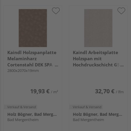
Kaindl Holzspanplatte
Kaindl Arbeitsplatte
Melaminharz
Holzspan mit
Cortenstahl DEK SPA
Hochdruckschicht GS3
P2CA 45274 DC KL
2800x2070x19mm
0 3952 PE Ravenna
grau, 4100x600x38mm
KL
19,93 €
32,70 €
/ m²
/ lfm
Verkauf & Versand
Verkauf & Versand
Holz Bögner, Bad Mergentheim
Holz Bögner, Bad Mergentheim
Bad Mergentheim
Bad Mergentheim