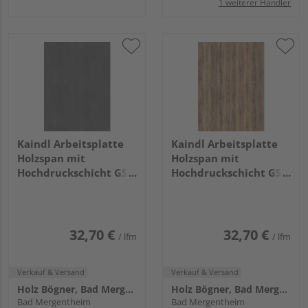
1 weiterer Händler
Kaindl Arbeitsplatte
Kaindl Arbeitsplatte
Holzspan mit
Holzspan mit
Hochdruckschicht GS3
Hochdruckschicht GS3
0 34321 DP Oxid,
0 34232 AT Kiefer
4100x600x38mm KL
Arizona,
4100x600x38mm KL
32,70 €
32,70 €
/ lfm
/ lfm
Verkauf & Versand
Verkauf & Versand
Holz Bögner, Bad Mergentheim
Holz Bögner, Bad Mergentheim
Bad Mergentheim
Bad Mergentheim