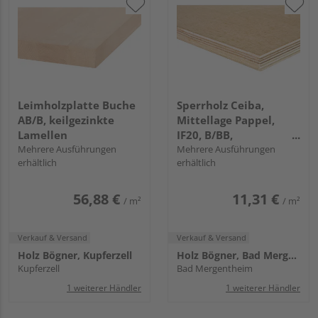
Leimholzplatte Buche
Sperrholz Ceiba,
AB/B, keilgezinkte
Mittellage Pappel,
Lamellen
IF20, B/BB,
Mehrere Ausführungen
längsfurniert
Mehrere Ausführungen
erhältlich
erhältlich
56,88 €
11,31 €
/ m²
/ m²
Verkauf & Versand
Verkauf & Versand
Holz Bögner, Kupferzell
Holz Bögner, Bad Mergentheim
Kupferzell
Bad Mergentheim
1 weiterer Händler
1 weiterer Händler