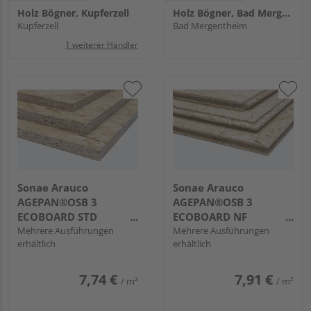
Holz Bögner, Kupferzell
Holz Bögner, Bad Mergentheim
Kupferzell
Bad Mergentheim
1 weiterer Händler
Sonae Arauco
Sonae Arauco
AGEPAN®OSB 3
AGEPAN®OSB 3
ECOBOARD STD
ECOBOARD NF
contiface
Mehrere Ausführungen
contiface
Mehrere Ausführungen
erhältlich
erhältlich
7,74 €
7,91 €
/ m²
/ m²