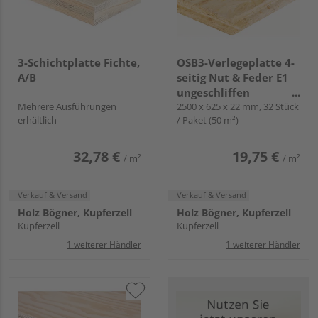
3-Schichtplatte Fichte,
OSB3-Verlegeplatte 4-
A/B
seitig Nut & Feder E1
ungeschliffen
Mehrere Ausführungen
(Paketabnahme)
2500 x 625 x 22 mm, 32 Stück
erhältlich
/ Paket (50 m²)
32,78 €
19,75 €
/ m²
/ m²
Verkauf & Versand
Verkauf & Versand
Holz Bögner, Kupferzell
Holz Bögner, Kupferzell
Kupferzell
Kupferzell
1 weiterer Händler
1 weiterer Händler