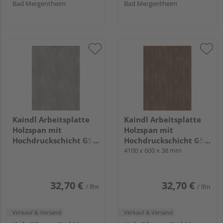
Bad Mergentheim
Bad Mergentheim
Kaindl Arbeitsplatte
Kaindl Arbeitsplatte
Holzspan mit
Holzspan mit
Hochdruckschicht GS3
Hochdruckschicht GS3
0 44375 DP Beton Art
0 K5413 AW Eiche
4100 x 600 x 38 mm
Perlgrau,
ENDgrain Cognac KL
4100x600x38mm KL
32,70 €
32,70 €
/ lfm
/ lfm
Verkauf & Versand
Verkauf & Versand