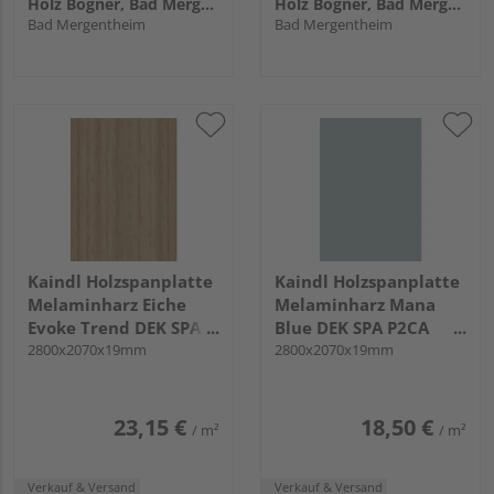
Holz Bögner, Bad Mergentheim
Holz Bögner, Bad Mergentheim
Bad Mergentheim
Bad Mergentheim
Kaindl Holzspanplatte
Kaindl Holzspanplatte
Melaminharz Eiche
Melaminharz Mana
Evoke Trend DEK SPA
Blue DEK SPA P2CA
P2CA K4421 IR KL
2800x2070x19mm
25719 NM KNL
2800x2070x19mm
23,15 €
18,50 €
/ m²
/ m²
Verkauf & Versand
Verkauf & Versand