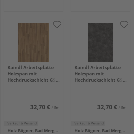
Kaindl Arbeitsplatte
Kaindl Arbeitsplatte
Holzspan mit
Holzspan mit
Hochdruckschicht GS3
Hochdruckschicht GS3
0 3324 PE Nuss
0 3953 PE Schiefer,
Butcherblock,
4100x600x38mm KL
4100x600x38mm KL
32,70 €
32,70 €
/ lfm
/ lfm
Verkauf & Versand
Verkauf & Versand
Holz Bögner, Bad Mergentheim
Holz Bögner, Bad Mergentheim