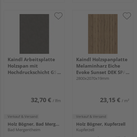
Kaindl Arbeitsplatte
Kaindl Holzspanplatte
Holzspan mit
Melaminharz Eiche
Hochdruckschicht GS3
Evoke Sunset DEK SPA
0 37978 DC Mocca,
P2CA K5574 IR KL
2800x2070x19mm
4100x600x38mm KL
32,70 €
23,15 €
/ lfm
/ m²
Verkauf & Versand
Verkauf & Versand
Holz Bögner, Bad Mergentheim
Holz Bögner, Kupferzell
Bad Mergentheim
Kupferzell