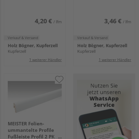
Uni weiß glänzend DF
Weiß DF (streichfähig)
4,20 €
3,46 €
/ lfm
/ lfm
Verkauf & Versand
Verkauf & Versand
Holz Bögner, Kupferzell
Holz Bögner, Kupferzell
Kupferzell
Kupferzell
1 weiterer Händler
1 weiterer Händler
MEISTER Folien-
ummantelte Profile
Fußleiste Profil 2 PK