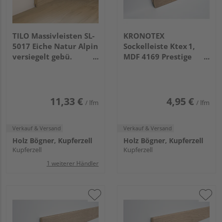
TILO Massivleisten SL-
KRONOTEX
5017 Eiche Natur Alpin
Sockelleiste Ktex 1,
versiegelt gebü.
MDF 4169 Prestige
2200x50x17mm
Eiche Hell
11,33 €
4,95 €
/ lfm
/ lfm
Verkauf & Versand
Verkauf & Versand
Holz Bögner, Kupferzell
Holz Bögner, Kupferzell
Kupferzell
Kupferzell
1 weiterer Händler