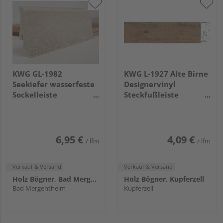
KWG GL-1982
KWG L-1927 Alte Birne
Seekiefer wasserfeste
Designervinyl
Sockelleiste
Steckfußleiste
2400x59x17mm
2500x40x15mm
6,95 €
4,09 €
/ lfm
/ lfm
Verkauf & Versand
Verkauf & Versand
Holz Bögner, Bad Mergentheim
Holz Bögner, Kupferzell
Bad Mergentheim
Kupferzell