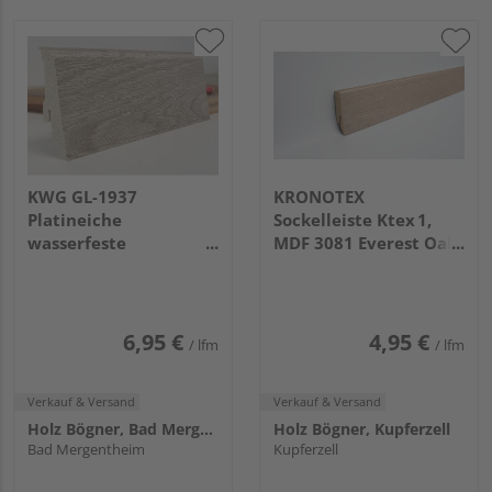
KWG GL-1937
KRONOTEX
Platineiche
Sockelleiste Ktex 1,
wasserfeste
MDF 3081 Everest Oak
Sockelleiste
Beige
2400x59x17mm
6,95 €
4,95 €
/ lfm
/ lfm
Verkauf & Versand
Verkauf & Versand
Holz Bögner, Bad Mergentheim
Holz Bögner, Kupferzell
Bad Mergentheim
Kupferzell