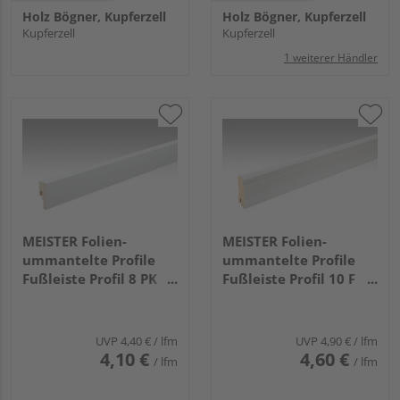
Holz Bögner, Kupferzell
Holz Bögner, Kupferzell
Kupferzell
Kupferzell
1 weiterer Händler
MEISTER Folien-
MEISTER Folien-
ummantelte Profile
ummantelte Profile
Fußleiste Profil 8 PK
Fußleiste Profil 10 F
2380x50x18mm 324
MK 2380x60x18mm
Uni weiß glänzend DF
2266 Weiß DF (RAL
9016)
UVP
4,40 €
/ lfm
UVP
4,90 €
/ lfm
4,10 €
4,60 €
/ lfm
/ lfm