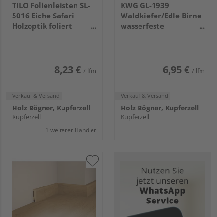
TILO Folienleisten SL-
KWG GL-1939
5016 Eiche Safari
Waldkiefer/Edle Birne
Holzoptik foliert
wasserfeste
2400x50x16mm
Sockelleiste
2400x59x17mm
8,23 €
6,95 €
/ lfm
/ lfm
Verkauf & Versand
Verkauf & Versand
Holz Bögner, Kupferzell
Holz Bögner, Kupferzell
Kupferzell
Kupferzell
1 weiterer Händler