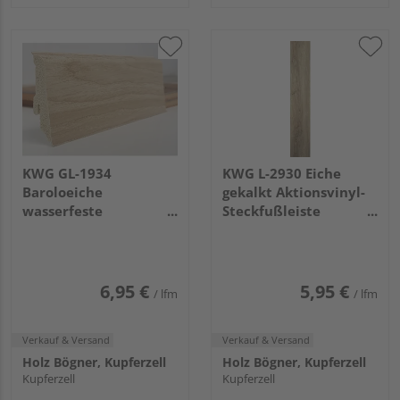
KWG GL-1934
KWG L-2930 Eiche
Baroloeiche
gekalkt Aktionsvinyl-
wasserfeste
Steckfußleiste
Sockelleiste
2400x14x49mm
2400x59x17mm
6,95 €
5,95 €
/ lfm
/ lfm
Verkauf & Versand
Verkauf & Versand
Holz Bögner, Kupferzell
Holz Bögner, Kupferzell
Kupferzell
Kupferzell