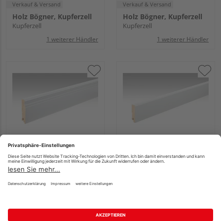
Verkauf & Versand
Verkauf & Versand
Holz Bögner, Kupferzell
Holz Bögner, Kupferzell
Kupferzell
Kupferzell
1 weiterer Händler
1 weiterer Händler
MEISTER Folien-
MEISTER Folien-
ummantelte Profile
ummantelte Profile
Fußleiste Profil 11 F
Fußleiste Profil 22 F
MK 2380x80x18mm
MK 2380x80x18mm
2266 Weiß DF (RAL
2266 Weiß DF (RAL
9016)
9016)
UVP
5,40 €
/ lfm
UVP
5,40 €
/ lfm
5,10 €
5,10 €
/ lfm
/ lfm