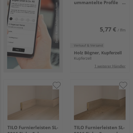
ummantelte Profile
Fußleiste Profil 8 PK
2380x50x18mm 6857
Copper Iron
5,77 €
/ lfm
Verkauf & Versand
Holz Bögner, Kupferzell
Kupferzell
1 weiterer Händler
TILO Furnierleisten SL-
TILO Furnierleisten SL-