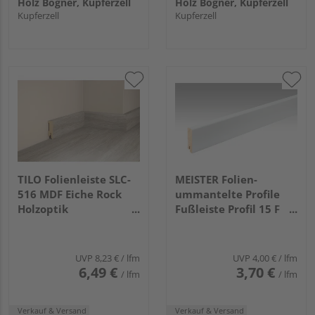
Holz Bögner, Kupferzell
Holz Bögner, Kupferzell
Kupferzell
Kupferzell
TILO Folienleiste SLC-
MEISTER Folien-
516 MDF Eiche Rock
ummantelte Profile
Holzoptik
Fußleiste Profil 15 F
2400x50x16mm
MK 2380x60x16mm
2266 Weiß DF (RAL
9016)
UVP
8,23 €
/ lfm
UVP
4,00 €
/ lfm
6,49 €
3,70 €
/ lfm
/ lfm
Verkauf & Versand
Verkauf & Versand