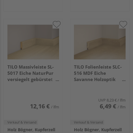
TILO Massivleiste SL-
TILO Folienleiste SLC-
5017 Eiche NaturPur
516 MDF Eiche
versiegelt gebürstet
Savanne Holzoptik
2200x50x17mm
2400x50x16mm
UVP
8,23 €
/ lfm
12,16 €
6,49 €
/ lfm
/ lfm
Verkauf & Versand
Verkauf & Versand
Holz Bögner, Kupferzell
Holz Bögner, Kupferzell