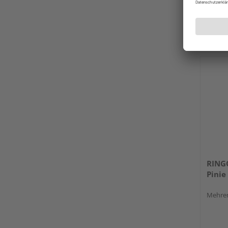
Holz B
Kupferz
Erhäl
RING
Pinie
Mehrer