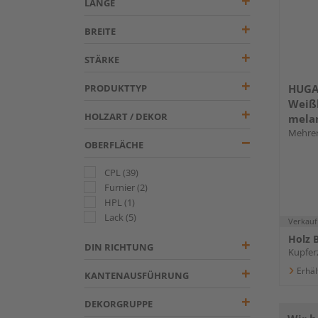
LÄNGE
BREITE
STÄRKE
PRODUKTTYP
HUGA
Weiß
HOLZART / DEKOR
mela
"Basi
Mehrer
OBERFLÄCHE
CPL
(39)
Furnier
(2)
HPL
(1)
Lack
(5)
Verkauf
Holz B
DIN RICHTUNG
Kupferz
Erhäl
KANTENAUSFÜHRUNG
DEKORGRUPPE