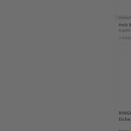
Verkauf
Holz B
Kupferz
Erhäl
RING
Eiche