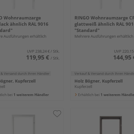
O Wohnraumzarge
RINGO Wohnraumzarge C
ack ähnlich RAL 9016
glattweiß ähnlich RAL 90
dard"
"Standard"
e Ausführungen erhältlich
Mehrere Ausführungen erhältlich
UVP
238,24 €
/ Stk.
UVP
220,15
119,95 €
144,95 
/ Stk.
 & Versand
durch Ihren Händler
Verkauf & Versand
durch Ihren Händl
ögner, Kupferzell
Holz Bögner, Kupferzell
ell
Kupferzell
tlich bei
1 weiterem Händler
Erhältlich bei
1 weiterem Händle