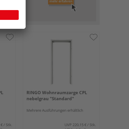
r
PL
RINGO Wohnraumzarge CPL
nebelgrau "Standard"
Mehrere Ausführungen erhältlich
 €
/ Stk.
UVP
220,15 €
/ Stk.