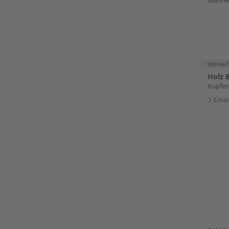
Mehrer
Verkauf
Holz B
Kupferz
Erhäl