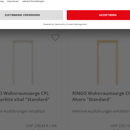
ögner, Kupferzell
Holz Bögner, Kupferzell
ell
Kupferzell
tlich bei
1 weiterem Händler
Erhältlich bei
1 weiterem Händle
O Wohnraumzarge CPL
RINGO Wohnraumzarge C
 arktis vital "Standard"
Ahorn "Standard"
e Ausführungen erhältlich
Mehrere Ausführungen erhältlich
UVP
239,43 €
/ Stk.
UVP
220,15