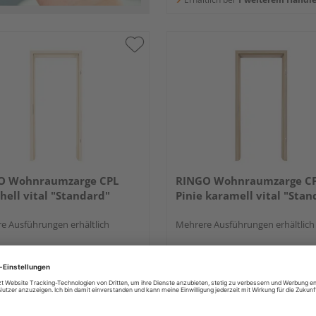
O Wohnraumzarge CPL
RINGO Wohnraumzarge C
 hell vital "Standard"
Pinie karamell vital "Stan
e Ausführungen erhältlich
Mehrere Ausführungen erhältlich
UVP
239,43 €
/ Stk.
UVP
239,43
193,72 €
193,72 
/ Stk.
 & Versand
durch Ihren Händler
Verkauf & Versand
durch Ihren Händl