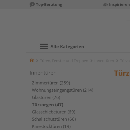
Top-Beratung
Inspiriere
Alle Kategorien
Home
Türen, Fenster und Treppen
Innentüren
Türza
Tür
Innentüren
Zimmertüren (259)
Wohnungseingangstüren (214)
Glastüren (76)
Türzargen (47)
Glasschiebetüren (69)
Schallschutztüren (66)
Kniestocktüren (19)