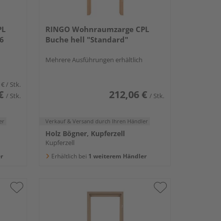
PL
RINGO Wohnraumzarge CPL
16
Buche hell "Standard"
Mehrere Ausführungen erhältlich
 €
/ Stk.
€
212,06 €
/ Stk.
/ Stk.
er
Verkauf & Versand
durch Ihren Händler
Holz Bögner, Kupferzell
Kupferzell
r
Erhältlich bei
1 weiterem Händler