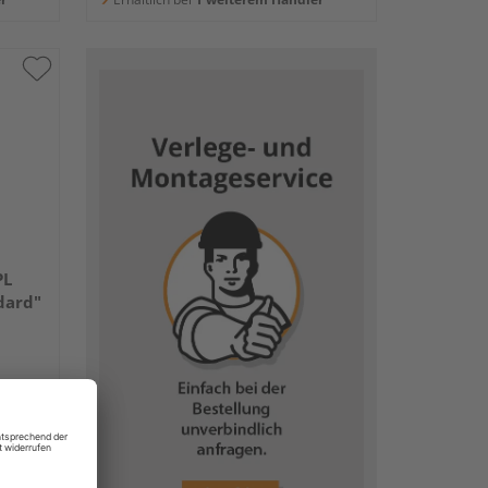
PL
dard"
 €
/ Stk.
€
/ Stk.
er