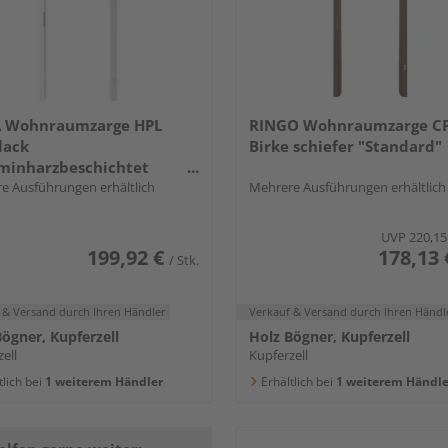
 Wohnraumzarge HPL
RINGO Wohnraumzarge C
lack
Birke schiefer "Standard"
minharzbeschichtet
c"
e Ausführungen erhältlich
Mehrere Ausführungen erhältlich
UVP
220,15
199,92 €
178,13 
/ Stk.
 & Versand
durch Ihren Händler
Verkauf & Versand
durch Ihren Händl
ögner, Kupferzell
Holz Bögner, Kupferzell
ell
Kupferzell
tlich bei
1 weiterem Händler
Erhältlich bei
1 weiterem Händle