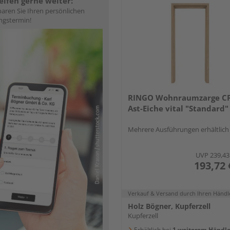
elfen gerne weiter:
aren Sie Ihren persönlichen
ngstermin!
RINGO Wohnraumzarge C
Ast-Eiche vital "Standard"
Mehrere Ausführungen erhältlich
UVP
239,43
193,72 
Verkauf & Versand
durch Ihren Händl
Holz Bögner, Kupferzell
Kupferzell
Erhältlich bei
1 weiterem Händle