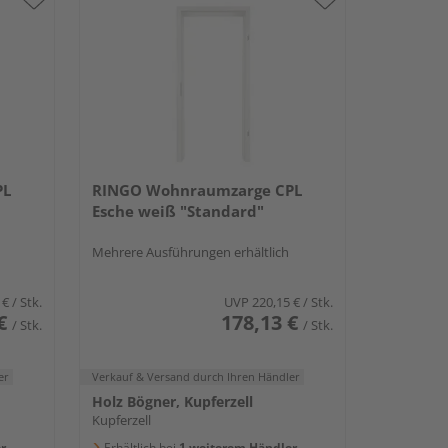
PL
RINGO Wohnraumzarge CPL
Esche weiß "Standard"
Mehrere Ausführungen erhältlich
 €
/ Stk.
UVP
220,15 €
/ Stk.
€
178,13 €
/ Stk.
/ Stk.
er
Verkauf & Versand
durch Ihren Händler
Holz Bögner, Kupferzell
Kupferzell
r
Erhältlich bei
1 weiterem Händler