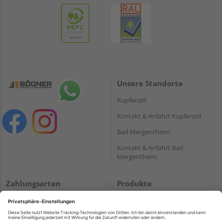
Unsere Standorte
Kupferzell
Kontakt & Anfahrt Kupferzell
Bad Mergentheim
Kontakt & Anfahrt Bad
Mergentheim
Zahlungsarten
Produkte
PayPal
Holzplatten
Onlineüberweisung
Massivholz