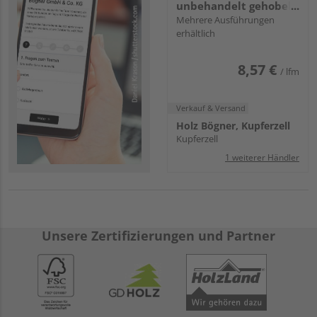
unbehandelt gehobelt
u/s hobelfallend
Mehrere Ausführungen
erhältlich
8,57 €
/ lfm
Verkauf & Versand
Holz Bögner, Kupferzell
Kupferzell
1 weiterer Händler
Unsere Zertifizierungen und Partner