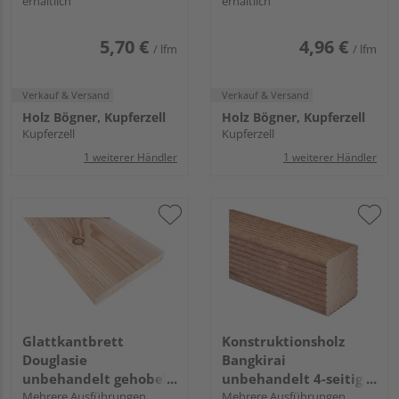
erhältlich
erhältlich
5,70 €
4,96 €
/ lfm
/ lfm
Verkauf & Versand
Verkauf & Versand
Holz Bögner, Kupferzell
Holz Bögner, Kupferzell
Kupferzell
Kupferzell
1 weiterer Händler
1 weiterer Händler
Glattkantbrett
Konstruktionsholz
Douglasie
Bangkirai
unbehandelt gehobelt
unbehandelt 4-seitig
hobelfallend
Mehrere Ausführungen
geriffelt
Mehrere Ausführungen