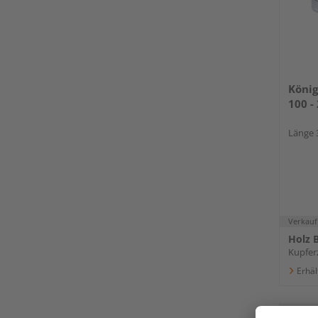
König
100 -
Länge 
Verkauf
Holz B
Kupferz
Erhäl