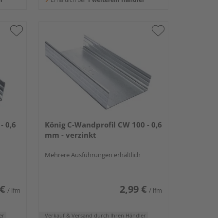
- 0,6
König C-Wandprofil CW 100 - 0,6
mm - verzinkt
Mehrere Ausführungen erhältlich
 €
2,99 €
/ lfm
/ lfm
er
Verkauf & Versand
durch Ihren Händler