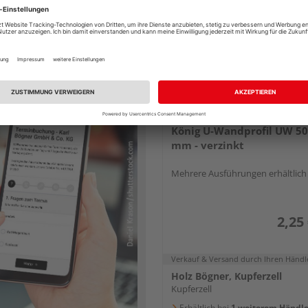
elfen gerne weiter:
aren Sie Ihren persönlichen
ngstermin!
König U-Wandprofil UW 50 
mm - verzinkt
Mehrere Ausführungen erhältlich
2,25
Verkauf & Versand
durch Ihren Händl
Holz Bögner, Kupferzell
Kupferzell
Erhältlich bei
1 weiterem Händle