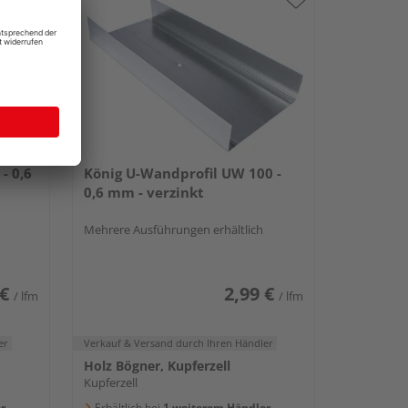
- 0,6
König U-Wandprofil UW 100 -
0,6 mm - verzinkt
Mehrere Ausführungen erhältlich
 €
2,99 €
/ lfm
/ lfm
er
Verkauf & Versand
durch Ihren Händler
Holz Bögner, Kupferzell
Kupferzell
r
Erhältlich bei
1 weiterem Händler