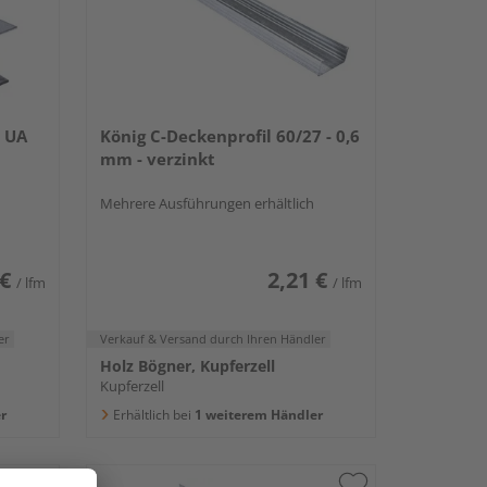
l UA
König C-Deckenprofil 60/27 - 0,6
mm - verzinkt
Mehrere Ausführungen erhältlich
 €
2,21 €
/ lfm
/ lfm
er
Verkauf & Versand
durch Ihren Händler
Holz Bögner, Kupferzell
Kupferzell
r
Erhältlich bei
1 weiterem Händler