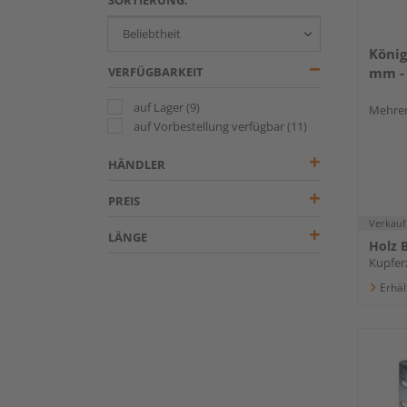
König
VERFÜGBARKEIT
mm - 
auf Lager
(9)
Mehrer
auf Vorbestellung verfügbar
(11)
HÄNDLER
PREIS
Verkauf
LÄNGE
Holz B
Kupferz
Erhäl