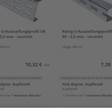
 U-Aussteifungsprofil UA
König U-Aussteifungsprofi
 2,0 mm - verzinkt
50 - 2,0 mm - verzinkt
300 cm
Länge 300 cm
10,32 €
7,28
/ lfm
 & Versand
durch Ihren Händler
Verkauf & Versand
durch Ihren Händl
ögner, Kupferzell
Holz Bögner, Kupferzell
ell
Kupferzell
tlich bei
1 weiterem Händler
Erhältlich bei
1 weiterem Händle