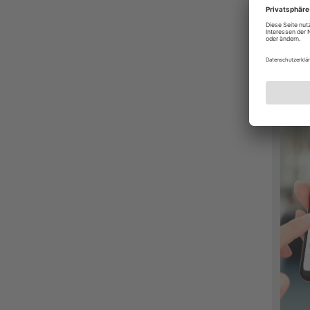
Wir h
Vereinb
Beratu