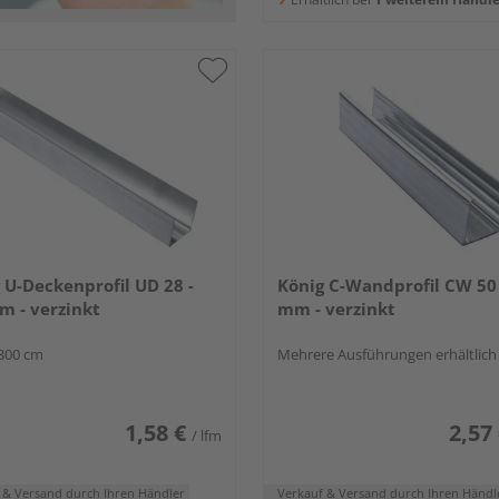
 U-Deckenprofil UD 28 -
König C-Wandprofil CW 50 
m - verzinkt
mm - verzinkt
300 cm
Mehrere Ausführungen erhältlich
1,58 €
2,57
/ lfm
 & Versand
durch Ihren Händler
Verkauf & Versand
durch Ihren Händl