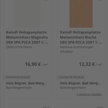
Kaindl Holzspanplatte
Kaindl Holzspanplatte
Melaminharz Magnolia
Melaminharz Buche
DEK SPA P2CA 2507 BS
DEK SPA P2CA 3391 BS
KL
2800x2070x19mm
KL
Mehrere Ausführungen
erhältlich
16,90 €
12,32 €
/ m²
/ m²
Verkauf & Versand
Verkauf & Versand
Holz Bögner, Bad Mergentheim
Holz Bögner, Bad Mergentheim
Bad Mergentheim
Bad Mergentheim
1 weiterer Händler