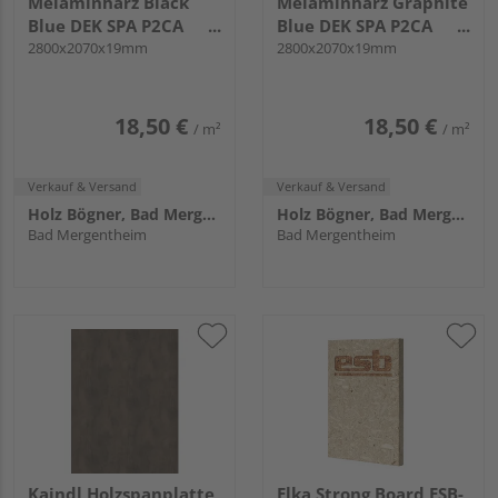
Melaminharz Black
Melaminharz Graphite
Blue DEK SPA P2CA
Blue DEK SPA P2CA
22192 NM KNL
2800x2070x19mm
25720 NM KNL
2800x2070x19mm
18,50 €
18,50 €
/ m²
/ m²
Verkauf & Versand
Verkauf & Versand
Holz Bögner, Bad Mergentheim
Holz Bögner, Bad Mergentheim
Bad Mergentheim
Bad Mergentheim
Kaindl Holzspanplatte
Elka Strong Board ESB-