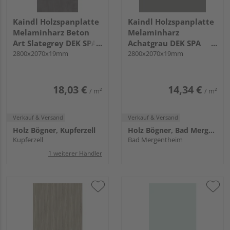
Kaindl Holzspanplatte
Kaindl Holzspanplatte
Melaminharz Beton
Melaminharz
Art Slategrey DEK SPA
Achatgrau DEK SPA
P2CA 44405 DP KL
2800x2070x19mm
P2CA 2171 PE KL
2800x2070x19mm
18,03 €
14,34 €
/ m²
/ m²
Verkauf & Versand
Verkauf & Versand
Holz Bögner, Kupferzell
Holz Bögner, Bad Mergentheim
Kupferzell
Bad Mergentheim
1 weiterer Händler