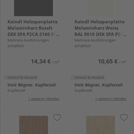
Kaindl Holzspanplatte
Kaindl Holzspanplatte
Melaminharz Basalt
Melaminharz Weiss
DEK SPA P2CA 2166 PE
RAL 9010 DEK SPA P2CA
KL
Mehrere Ausführungen
1101 SM KL
Mehrere Ausführungen
erhältlich
erhältlich
14,34 €
10,65 €
/ m²
/ m²
Verkauf & Versand
Verkauf & Versand
Holz Bögner, Kupferzell
Holz Bögner, Kupferzell
Kupferzell
Kupferzell
1 weiterer Händler
1 weiterer Händler