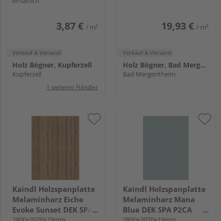
erhältlich
3,87 €
19,93 €
/ m²
/ m²
Verkauf & Versand
Verkauf & Versand
Holz Bögner, Kupferzell
Holz Bögner, Bad Mergentheim
Kupferzell
Bad Mergentheim
1 weiterer Händler
Kaindl Holzspanplatte
Kaindl Holzspanplatte
Melaminharz Eiche
Melaminharz Mana
Evoke Sunset DEK SPA
Blue DEK SPA P2CA
P2CA K5574 IR KL
2800x2070x19mm
25719 NM KNL
2800x2070x19mm