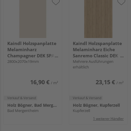
Kaindl Holzspanplatte
Kaindl Holzspanplatte
Melaminharz
Melaminharz Eiche
Champagner DEK SPA
Sanremo Classic DEK
P2CA 27045 BS KL
2800x2070x19mm
SPA P2CA 34140 RV KL
Mehrere Ausführungen
erhältlich
16,90 €
23,15 €
/ m²
/ m²
Verkauf & Versand
Verkauf & Versand
Holz Bögner, Bad Mergentheim
Holz Bögner, Kupferzell
Bad Mergentheim
Kupferzell
1 weiterer Händler