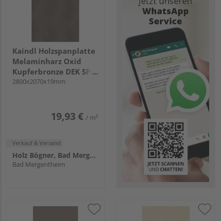
Kaindl Holzspanplatte
Melaminharz Oxid
Kupferbronze DEK SPA
P2CA 44408 DP KL
2800x2070x19mm
19,93 €
/ m²
Verkauf & Versand
Holz Bögner, Bad Mergentheim
Bad Mergentheim