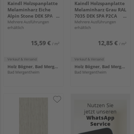
Kaindl Holzspanplatte
Kaindl Holzspanplatte
Melaminharz Eiche
Melaminharz Grau RAL
Alpin Stone DEK SPA
7035 DEK SPA P2CA
P2CA K4326 AW KL
Mehrere Ausführungen
2191 PE KL
Mehrere Ausführungen
erhältlich
erhältlich
15,59 €
12,85 €
/ m²
/ m²
Verkauf & Versand
Verkauf & Versand
Holz Bögner, Bad Mergentheim
Holz Bögner, Bad Mergentheim
Bad Mergentheim
Bad Mergentheim