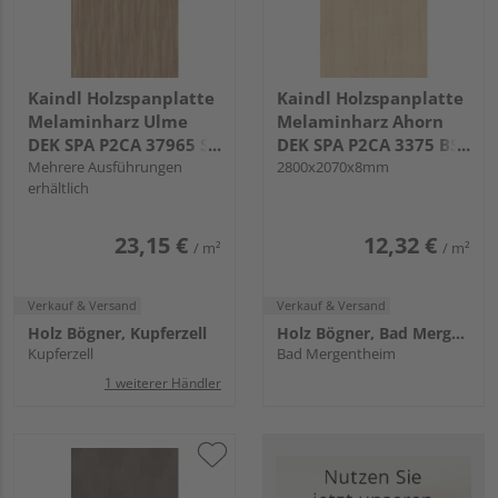
Kaindl Holzspanplatte
Kaindl Holzspanplatte
Melaminharz Ulme
Melaminharz Ahorn
DEK SPA P2CA 37965 SU
DEK SPA P2CA 3375 BS
KL
Mehrere Ausführungen
KL
2800x2070x8mm
erhältlich
23,15 €
12,32 €
/ m²
/ m²
Verkauf & Versand
Verkauf & Versand
Holz Bögner, Kupferzell
Holz Bögner, Bad Mergentheim
Kupferzell
Bad Mergentheim
1 weiterer Händler