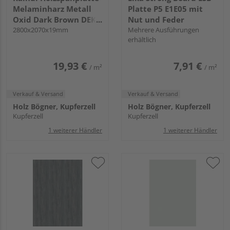
Melaminharz Metall
Platte P5 E1E05 mit
Oxid Dark Brown DEK
Nut und Feder
SPA P2CA K5579 DP KL
2800x2070x19mm
Mehrere Ausführungen
erhältlich
19,93 €
7,91 €
/ m²
/ m²
Verkauf & Versand
Verkauf & Versand
Holz Bögner, Kupferzell
Holz Bögner, Kupferzell
Kupferzell
Kupferzell
1 weiterer Händler
1 weiterer Händler