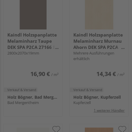
Kaindl Holzspanplatte
Kaindl Holzspanplatte
Melaminharz Taupe
Melaminharz Murnau
DEK SPA P2CA 27166 BS
Ahorn DEK SPA P2CA
KL
2800x2070x19mm
3306 BS KL
Mehrere Ausführungen
erhältlich
16,90 €
14,34 €
/ m²
/ m²
Verkauf & Versand
Verkauf & Versand
Holz Bögner, Bad Mergentheim
Holz Bögner, Kupferzell
Bad Mergentheim
Kupferzell
1 weiterer Händler