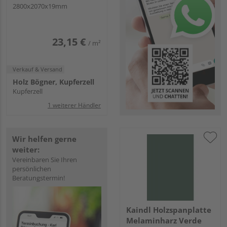
P2CA K4421 IR KL
2800x2070x19mm
23,15 €
/ m²
Verkauf & Versand
Holz Bögner, Kupferzell
Kupferzell
1 weiterer Händler
Wir helfen gerne
weiter:
Vereinbaren Sie Ihren
persönlichen
Beratungstermin!
Kaindl Holzspanplatte
Melaminharz Verde