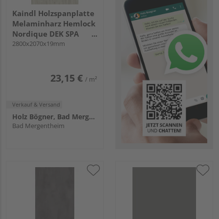
Kaindl Holzspanplatte
Melaminharz Hemlock
Nordique DEK SPA
P2CA 34032 SV KL
2800x2070x19mm
23,15 €
/ m²
Verkauf & Versand
Holz Bögner, Bad Mergentheim
Bad Mergentheim