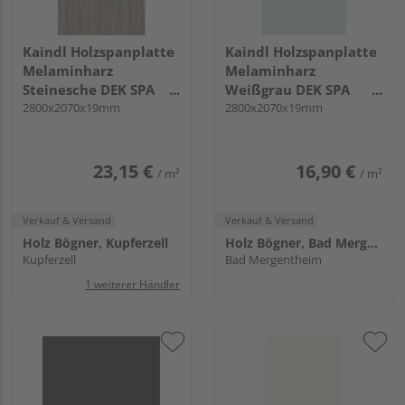
Kaindl Holzspanplatte
Kaindl Holzspanplatte
Melaminharz
Melaminharz
Steinesche DEK SPA
Weißgrau DEK SPA
P2CA 34056 SU KL
2800x2070x19mm
P2CA 28031 NM KL
2800x2070x19mm
23,15 €
16,90 €
/ m²
/ m²
Verkauf & Versand
Verkauf & Versand
Holz Bögner, Kupferzell
Holz Bögner, Bad Mergentheim
Kupferzell
Bad Mergentheim
1 weiterer Händler