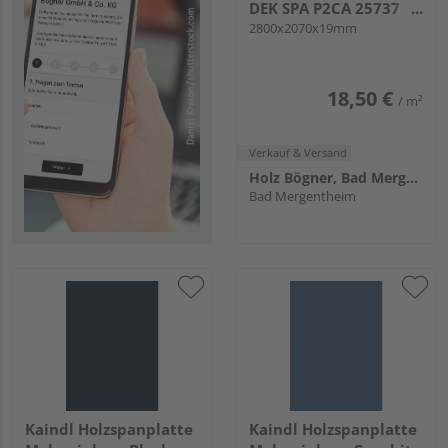
DEK SPA P2CA 25737
NM KNL
2800x2070x19mm
18,50 €
/ m²
Verkauf & Versand
Holz Bögner, Bad Mergentheim
Bad Mergentheim
Kaindl Holzspanplatte
Kaindl Holzspanplatte