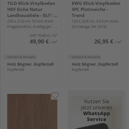
TILO Klick-Vinylboden
KWG Klick-Vinylboden
HDF Eiche Natur
SPC Platineiche -
Landhausdiele - ELITO
Trend
TREND
220 x 21,6 cm, 10 mm stark,
123 x 22,8 cm, 5,5 mm stark,
Prägestruktur, 4-seitig gefast,
G2 Valinge, NK 23/32
Angle-Angle
UVP
70,89 €
/ m²
49,90 €
26,95 €
/ m²
/ m²
Verkauf & Versand
Verkauf & Versand
Holz Bögner, Kupferzell
Holz Bögner, Kupferzell
Kupferzell
Kupferzell