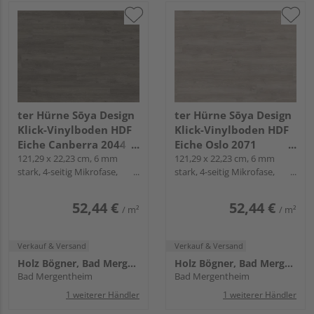
ter Hürne Sōya Design
ter Hürne Sōya Design
Klick-Vinylboden HDF
Klick-Vinylboden HDF
Eiche Canberra 2044
Eiche Oslo 2071
Landhausdiele - WOOD
121,29 x 22,23 cm, 6 mm
Landhausdiele - WOOD
121,29 x 22,23 cm, 6 mm
stark, 4-seitig Mikrofase,
stark, 4-seitig Mikrofase,
EDITION
EDITION
Fold-Down
Fold-Down
52,44 €
52,44 €
/ m²
/ m²
Verkauf & Versand
Verkauf & Versand
Holz Bögner, Bad Mergentheim
Holz Bögner, Bad Mergentheim
Bad Mergentheim
Bad Mergentheim
1 weiterer Händler
1 weiterer Händler