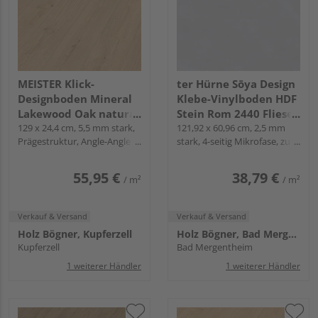
MEISTER Klick-
ter Hürne Sōya Design
Designboden Mineral
Klebe-Vinylboden HDF
Lakewood Oak natural
Stein Rom 2440 Fliese -
7456 Landhausdiele -
129 x 24,4 cm, 5,5 mm stark,
STONE EDITION
121,92 x 60,96 cm, 2,5 mm
Prägestruktur, Angle-Angle /
stark, 4-seitig Mikrofase, zum
MeisterDesign.
Snap
Verkleben
allround DD 700 S
55,95 €
38,79 €
/ m²
/ m²
Verkauf & Versand
Verkauf & Versand
Holz Bögner, Kupferzell
Holz Bögner, Bad Mergentheim
Kupferzell
Bad Mergentheim
1 weiterer Händler
1 weiterer Händler