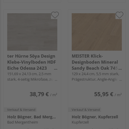
ter Hürne Sōya Design
MEISTER Klick-
Klebe-Vinylboden HDF
Designboden Mineral
Eiche Odessa 2423
Sandy Beach Oak 7451
Landhausdiele - WOOD
151,69 x 24,13 cm, 2,5 mm
Landhausdiele -
129 x 24,4 cm, 5,5 mm stark,
stark, 4-seitig Mikrofase, zum
Prägestruktur, Angle-Angle /
EDITION
MeisterDesign.
Verkleben
Snap
allround DD 700 S
38,79 €
55,95 €
/ m²
/ m²
Verkauf & Versand
Verkauf & Versand
Holz Bögner, Bad Mergentheim
Holz Bögner, Kupferzell
Bad Mergentheim
Kupferzell