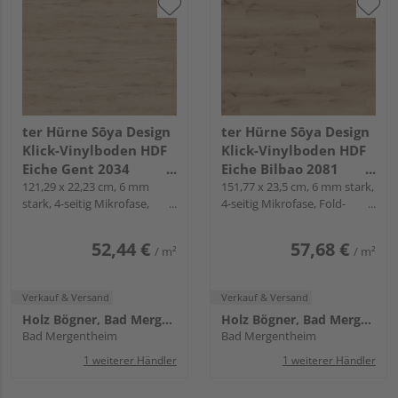
ter Hürne Sōya Design
ter Hürne Sōya Design
Klick-Vinylboden HDF
Klick-Vinylboden HDF
Eiche Gent 2034
Eiche Bilbao 2081
Landhausdiele - WOOD
121,29 x 22,23 cm, 6 mm
Landhausdiele - WOOD
151,77 x 23,5 cm, 6 mm stark,
stark, 4-seitig Mikrofase,
4-seitig Mikrofase, Fold-
EDITION
EDITION
Fold-Down
Down
52,44 €
57,68 €
/ m²
/ m²
Verkauf & Versand
Verkauf & Versand
Holz Bögner, Bad Mergentheim
Holz Bögner, Bad Mergentheim
Bad Mergentheim
Bad Mergentheim
1 weiterer Händler
1 weiterer Händler