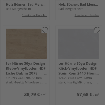
Holz Bögner, Bad Mergentheim
Holz Bögner, Bad Mergentheim
Bad Mergentheim
Bad Mergentheim
1 weiterer Händler
1 weiterer Händler
ter Hürne Sōya Design
ter Hürne Sōya Design
Klebe-Vinylboden HDF
Klick-Vinylboden HDF
Eiche Dublin 2078
Stein Rom 2440 Fliese -
Landhausdiele - WOOD
151,69 x 24,13 cm, 2,5 mm
STONE EDITION
121,29 x 60,33 cm, 6 mm
stark, 4-seitig Mikrofase, zum
stark, 4-seitig Mikrofase,
EDITION
Verkleben
Fold-Down
38,79 €
57,68 €
/ m²
/ m²