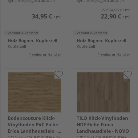
Synchronprägestruktur, 4-
Synchronprägestruktur, 4-
seitig Mikrofase, Fold-Down
seitig Mikrofase, Fold-Down
UVP
34,95 €
/ m²
34,95 €
22,90 €
/ m²
/ m²
Verkauf & Versand
Verkauf & Versand
Holz Bögner, Kupferzell
Holz Bögner, Kupferzell
Kupferzell
Kupferzell
1 weiterer Händler
1 weiterer Händler
Bodencouture Klick-
TILO Klick-Vinylboden
Vinylboden PVC Eiche
HDF Eiche Finca
Erica Landhausdiele -
Landhausdiele - NOVO
x-cellent
122 x 22,5 cm, 8 mm stark, 4-
120,5 x 21 cm, 9,8 mm stark,