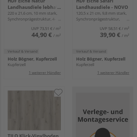
HDF Eiche Natur
HDF Eiche Safari
Landhausdiele lebhaft
Landhausdiele - NOVO
- ELITO TREND
220 x 21,6 cm, 10 mm stark,
120,5 x 21 cm, 9,8 mm stark,
Synchronprägestruktur, 4-
Synchronprägestruktur,
seitig gefast, Fold-Down
Angle-Angle
UVP
73,51 €
/ m²
UVP
58,51 €
/ m²
44,90 €
39,90 €
/ m²
/ m²
Verkauf & Versand
Verkauf & Versand
Holz Bögner, Kupferzell
Holz Bögner, Kupferzell
Kupferzell
Kupferzell
1 weiterer Händler
1 weiterer Händler
TILO Klick-Vinylboden