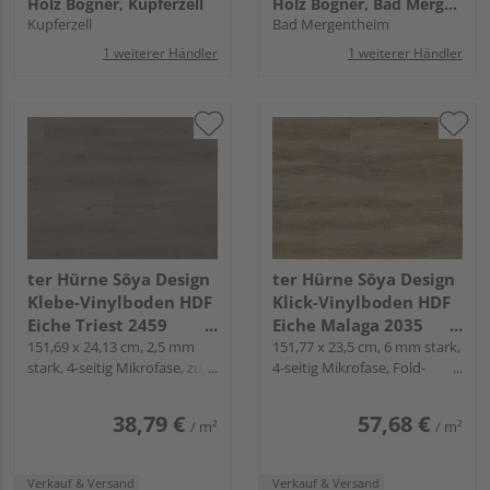
Holz Bögner, Kupferzell
Holz Bögner, Bad Mergentheim
Kupferzell
Bad Mergentheim
1 weiterer Händler
1 weiterer Händler
ter Hürne Sōya Design
ter Hürne Sōya Design
Klebe-Vinylboden HDF
Klick-Vinylboden HDF
Eiche Triest 2459
Eiche Malaga 2035
Landhausdiele - WOOD
151,69 x 24,13 cm, 2,5 mm
Landhausdiele - WOOD
151,77 x 23,5 cm, 6 mm stark,
stark, 4-seitig Mikrofase, zum
4-seitig Mikrofase, Fold-
EDITION
EDITION
Verkleben
Down
38,79 €
57,68 €
/ m²
/ m²
Verkauf & Versand
Verkauf & Versand