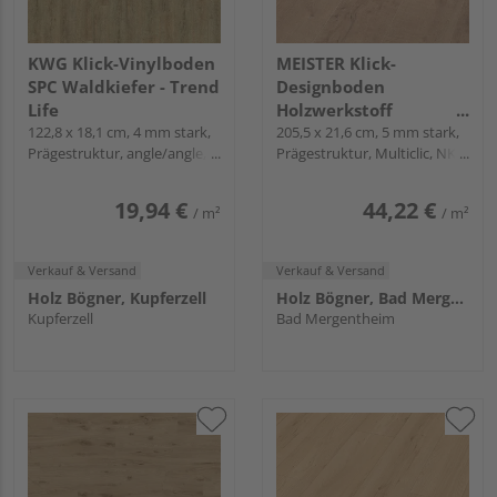
KWG Klick-Vinylboden
MEISTER Klick-
SPC Waldkiefer - Trend
Designboden
Life
Holzwerkstoff
122,8 x 18,1 cm, 4 mm stark,
Stieleiche natur 6952
205,5 x 21,6 cm, 5 mm stark,
Prägestruktur, angle/angle,
Prägestruktur, Multiclic, NK
Landhausdiele -
NK 23/32
23/33
Vinylflex DL 400
19,94 €
44,22 €
/ m²
/ m²
Verkauf & Versand
Verkauf & Versand
Holz Bögner, Kupferzell
Holz Bögner, Bad Mergentheim
Kupferzell
Bad Mergentheim