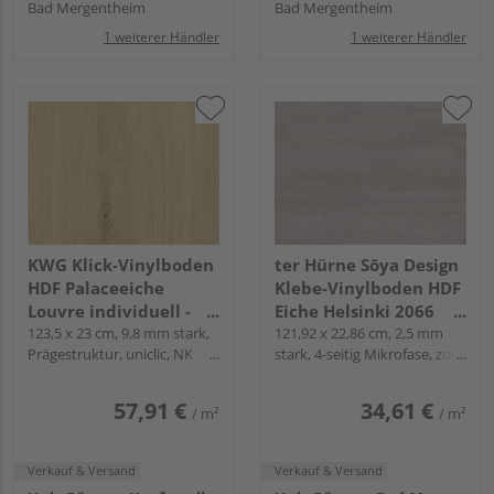
Bad Mergentheim
Bad Mergentheim
1 weiterer Händler
1 weiterer Händler
KWG Klick-Vinylboden
ter Hürne Sōya Design
HDF Palaceeiche
Klebe-Vinylboden HDF
Louvre individuell -
Eiche Helsinki 2066
Antigua Classic
123,5 x 23 cm, 9,8 mm stark,
Landhausdiele - WOOD
121,92 x 22,86 cm, 2,5 mm
Prägestruktur, uniclic, NK
stark, 4-seitig Mikrofase, zum
EDITION
23/32
Verkleben
57,91 €
34,61 €
/ m²
/ m²
Verkauf & Versand
Verkauf & Versand