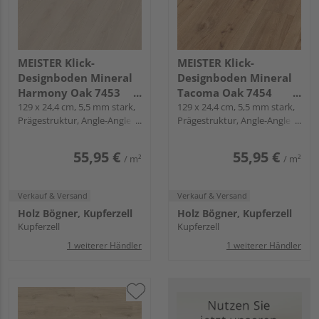
MEISTER Klick-
MEISTER Klick-
Designboden Mineral
Designboden Mineral
Harmony Oak 7453
Tacoma Oak 7454
Landhausdiele -
129 x 24,4 cm, 5,5 mm stark,
Landhausdiele -
129 x 24,4 cm, 5,5 mm stark,
Prägestruktur, Angle-Angle /
Prägestruktur, Angle-Angle /
MeisterDesign.
MeisterDesign.
Snap
Snap
allround DD 700 S
allround DD 700 S
55,95 €
55,95 €
/ m²
/ m²
Verkauf & Versand
Verkauf & Versand
Holz Bögner, Kupferzell
Holz Bögner, Kupferzell
Kupferzell
Kupferzell
1 weiterer Händler
1 weiterer Händler