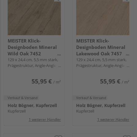
MEISTER Klick-
MEISTER Klick-
Designboden Mineral
Designboden Mineral
Wild Oak 7452
Lakewood Oak 7457
Landhausdiele -
129 x 24,4 cm, 5,5 mm stark,
Landhausdiele -
129 x 24,4 cm, 5,5 mm stark,
Prägestruktur, Angle-Angle /
Prägestruktur, Angle-Angle /
MeisterDesign.
MeisterDesign.
Snap
Snap
allround DD 700 S
allround DD 700 S
55,95 €
55,95 €
/ m²
/ m²
Verkauf & Versand
Verkauf & Versand
Holz Bögner, Kupferzell
Holz Bögner, Kupferzell
Kupferzell
Kupferzell
1 weiterer Händler
1 weiterer Händler