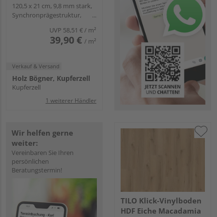
120,5 x 21 cm, 9,8 mm stark,
Synchronprägestruktur,
Angle-Angle
UVP
58,51 €
/ m²
39,90 €
/ m²
Verkauf & Versand
Holz Bögner, Kupferzell
Kupferzell
1 weiterer Händler
Wir helfen gerne
weiter:
Vereinbaren Sie Ihren
persönlichen
Beratungstermin!
TILO Klick-Vinylboden
HDF Eiche Macadamia