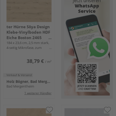
ter Hürne Sōya Design
Klebe-Vinylboden HDF
Eiche Boston 2465
Landhausdiele - WOOD
184 x 23,6 cm, 2,5 mm stark,
4-seitig Mikrofase, zum
EDITION
Verkleben
38,79 €
/ m²
Verkauf & Versand
Holz Bögner, Bad Mergentheim
Bad Mergentheim
1 weiterer Händler