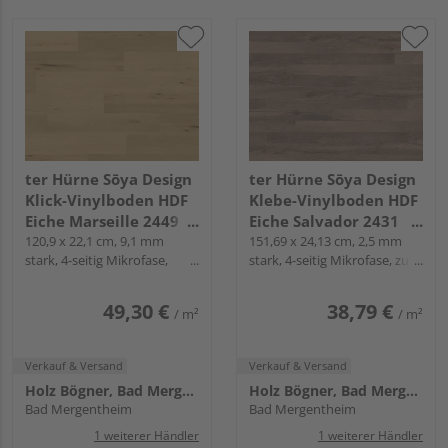
ter Hürne Sōya Design
ter Hürne Sōya Design
Klick-Vinylboden HDF
Klebe-Vinylboden HDF
Eiche Marseille 2449
Eiche Salvador 2431
Landhausdiele - WOOD
120,9 x 22,1 cm, 9,1 mm
Landhausdiele - WOOD
151,69 x 24,13 cm, 2,5 mm
stark, 4-seitig Mikrofase,
stark, 4-seitig Mikrofase, zum
EDITION
EDITION
Fold-Down
Verkleben
49,30 €
38,79 €
/ m²
/ m²
Verkauf & Versand
Verkauf & Versand
Holz Bögner, Bad Mergentheim
Holz Bögner, Bad Mergentheim
Bad Mergentheim
Bad Mergentheim
1 weiterer Händler
1 weiterer Händler