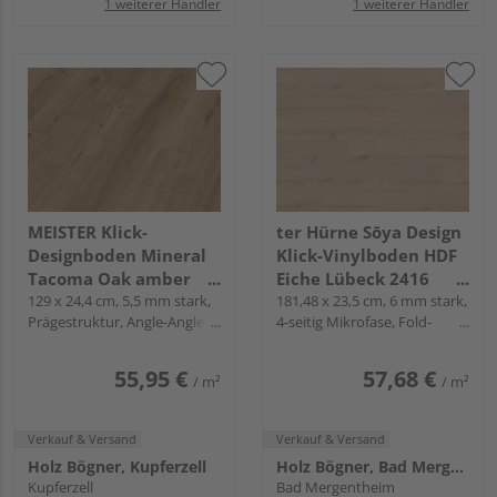
1 weiterer Händler
1 weiterer Händler
MEISTER Klick-
ter Hürne Sōya Design
Designboden Mineral
Klick-Vinylboden HDF
Tacoma Oak amber
Eiche Lübeck 2416
7455 Landhausdiele -
129 x 24,4 cm, 5,5 mm stark,
Landhausdiele - WOOD
181,48 x 23,5 cm, 6 mm stark,
Prägestruktur, Angle-Angle /
4-seitig Mikrofase, Fold-
MeisterDesign.
EDITION
Snap
Down
allround DD 700 S
55,95 €
57,68 €
/ m²
/ m²
Verkauf & Versand
Verkauf & Versand
Holz Bögner, Kupferzell
Holz Bögner, Bad Mergentheim
Kupferzell
Bad Mergentheim