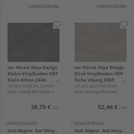
1 weiterer Händler
1 weiterer Händler
ter Hürne Sōya Design
ter Hürne Sōya Design
Klebe-Vinylboden HDF
Klick-Vinylboden HDF
Stein Athen 2446
Eiche Viborg 2065
Fliese - STONE EDITION
121,92 x 60,96 cm, 2,5 mm
Landhausdiele - WOOD
121,29 x 22,23 cm, 6 mm
stark, 4-seitig Mikrofase, zum
stark, 4-seitig Mikrofase,
EDITION
Verkleben
Fold-Down
38,79 €
52,44 €
/ m²
/ m²
Verkauf & Versand
Verkauf & Versand
Holz Bögner, Bad Mergentheim
Holz Bögner, Bad Mergentheim