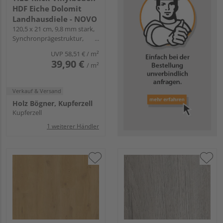
HDF Eiche Dolomit
Landhausdiele - NOVO
120,5 x 21 cm, 9,8 mm stark,
Synchronprägestruktur,
Angle-Angle
UVP
58,51 €
/ m²
39,90 €
/ m²
Verkauf & Versand
Holz Bögner, Kupferzell
Kupferzell
1 weiterer Händler