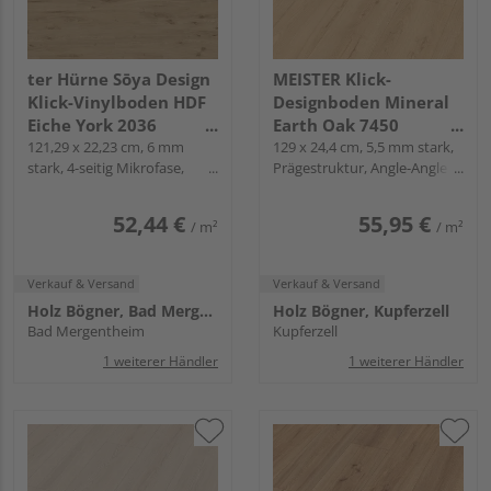
ter Hürne Sōya Design
MEISTER Klick-
Klick-Vinylboden HDF
Designboden Mineral
Eiche York 2036
Earth Oak 7450
Landhausdiele - WOOD
121,29 x 22,23 cm, 6 mm
Landhausdiele -
129 x 24,4 cm, 5,5 mm stark,
stark, 4-seitig Mikrofase,
Prägestruktur, Angle-Angle /
EDITION
MeisterDesign.
Fold-Down
Snap
allround DD 700 S
52,44 €
55,95 €
/ m²
/ m²
Verkauf & Versand
Verkauf & Versand
Holz Bögner, Bad Mergentheim
Holz Bögner, Kupferzell
Bad Mergentheim
Kupferzell
1 weiterer Händler
1 weiterer Händler