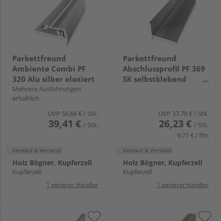
Parkettfreund
Parkettfreund
Ambiente Combi PF
Abschlussprofil PF 369
320 Alu silber eloxiert
SK selbstklebend
Mehrere Ausführungen
20x15x1mm 2,7m Alu
erhältlich
eloxiert edelstahlop.
UVP
56,66 €
/ Stk.
UVP
37,70 €
/ Stk.
39,41 €
26,23 €
/ Stk.
/ Stk.
9,71 € / lfm
Verkauf & Versand
Verkauf & Versand
Holz Bögner, Kupferzell
Holz Bögner, Kupferzell
Kupferzell
Kupferzell
1 weiterer Händler
1 weiterer Händler