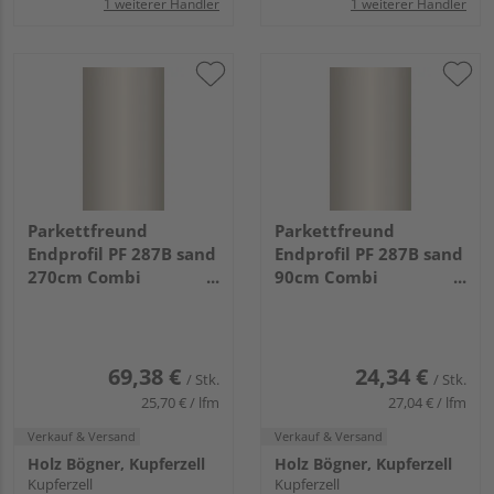
1 weiterer Händler
1 weiterer Händler
Parkettfreund
Parkettfreund
Endprofil PF 287B sand
Endprofil PF 287B sand
270cm Combi
90cm Combi
Aluminium eloxiert
Aluminium eloxiert
breite Basis
breite Basis
69,38 €
24,34 €
/ Stk.
/ Stk.
25,70 € / lfm
27,04 € / lfm
Verkauf & Versand
Verkauf & Versand
Holz Bögner, Kupferzell
Holz Bögner, Kupferzell
Kupferzell
Kupferzell