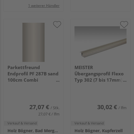
1 weiterer Händler
Parkettfreund
MEISTER
Endprofil PF 287B sand
Übergangsprofil Flexo
100cm Combi
Typ 302 (7 bis 17mm)
Aluminium eloxiert
1000x38mm 230 Sand
breite Basis
eloxiert
27,07 €
30,02 €
/ Stk.
/ lfm
27,07 € / lfm
Verkauf & Versand
Verkauf & Versand
Holz Bögner, Bad Mergentheim
Holz Bögner, Kupferzell