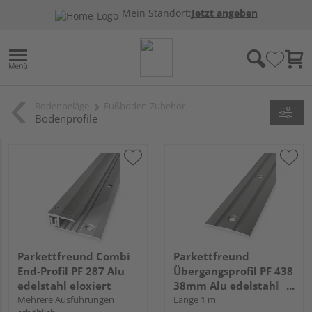
Mein Standort:
Jetzt angeben
Bodenbeläge
Fußboden-Zubehör
Bodenprofile
Parkettfreund Combi
Parkettfreund
End-Profil PF 287 Alu
Übergangsprofil PF 438
edelstahl eloxiert
38mm Alu edelstahl
Mehrere Ausführungen
eloxiert
Länge 1 m