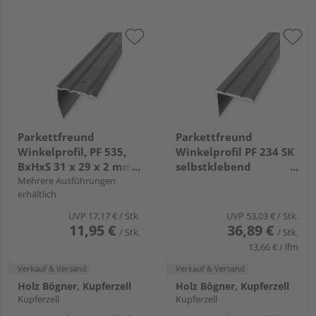
Parkettfreund
Parkettfreund
Winkelprofil, PF 535,
Winkelprofil PF 234 SK
BxHxS 31 x 29 x 2 mm,
selbstklebend
Aluminium edelstahl,
Mehrere Ausführungen
30x24,5x2mm 0-
erhältlich
eloxiert
21,5mm 2,7m Alu
eloxiert edelstahlop.
UVP
17,17 €
/ Stk.
UVP
53,03 €
/ Stk.
11,95 €
36,89 €
/ Stk.
/ Stk.
13,66 € / lfm
Verkauf & Versand
Verkauf & Versand
Holz Bögner, Kupferzell
Holz Bögner, Kupferzell
Kupferzell
Kupferzell