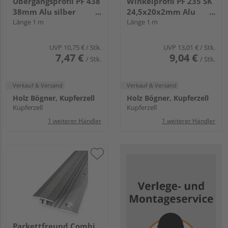
Übergangsprofil PF 438
Winkelprofil PF 235 SK
38mm Alu silber
24,5x20x2mm Alu
eloxiert
Länge 1 m
edelstahl eloxiert
Länge 1 m
UVP
10,75 €
/ Stk.
UVP
13,01 €
/ Stk.
7,47 €
9,04 €
/ Stk.
/ Stk.
Verkauf & Versand
Verkauf & Versand
Holz Bögner, Kupferzell
Holz Bögner, Kupferzell
Kupferzell
Kupferzell
1 weiterer Händler
1 weiterer Händler
Parkettfreund Combi