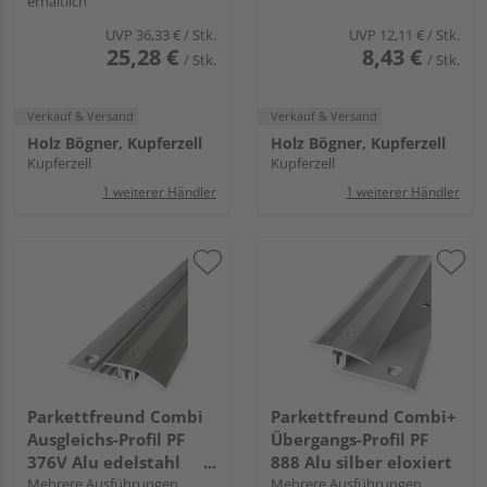
erhältlich
UVP
36,33 €
/ Stk.
UVP
12,11 €
/ Stk.
25,28 €
8,43 €
/ Stk.
/ Stk.
Verkauf & Versand
Verkauf & Versand
Holz Bögner, Kupferzell
Holz Bögner, Kupferzell
Kupferzell
Kupferzell
1 weiterer Händler
1 weiterer Händler
Parkettfreund Combi
Parkettfreund Combi+
Ausgleichs-Profil PF
Übergangs-Profil PF
376V Alu edelstahl
888 Alu silber eloxiert
eloxiert
Mehrere Ausführungen
Mehrere Ausführungen