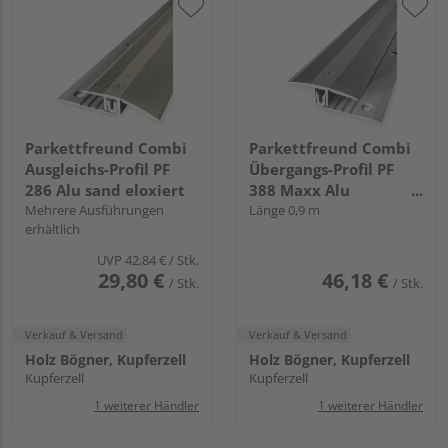
Parkettfreund Combi
Parkettfreund Combi
Ausgleichs-Profil PF
Übergangs-Profil PF
286 Alu sand eloxiert
388 Maxx Alu
Mehrere Ausführungen
edelstahl eloxiert
Länge 0,9 m
erhältlich
UVP
42,84 €
/ Stk.
29,80 €
46,18 €
/ Stk.
/ Stk.
Verkauf & Versand
Verkauf & Versand
Holz Bögner, Kupferzell
Holz Bögner, Kupferzell
Kupferzell
Kupferzell
1 weiterer Händler
1 weiterer Händler