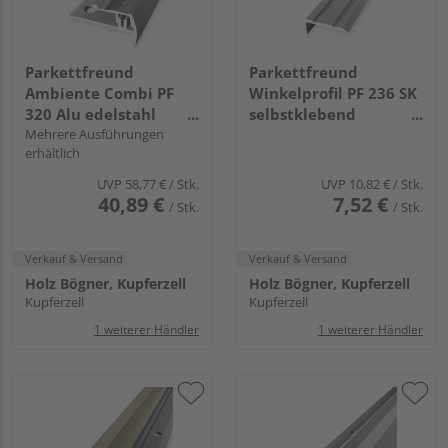
Parkettfreund
Parkettfreund
Ambiente Combi PF
Winkelprofil PF 236 SK
320 Alu edelstahl
selbstklebend
eloxiert
Mehrere Ausführungen
24,5x10x2mm 0-7mm
erhältlich
1m Alu eloxiert silber
UVP
58,77 €
/ Stk.
UVP
10,82 €
/ Stk.
40,89 €
7,52 €
/ Stk.
/ Stk.
Verkauf & Versand
Verkauf & Versand
Holz Bögner, Kupferzell
Holz Bögner, Kupferzell
Kupferzell
Kupferzell
1 weiterer Händler
1 weiterer Händler