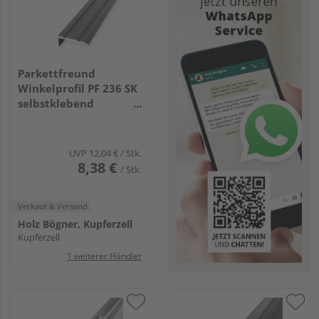
Parkettfreund
Winkelprofil PF 236 SK
selbstklebend
24,5x10x2mm 0-7mm
1m Alu eloxiert
edelstahlop.
UVP
12,04 €
/ Stk.
8,38 €
/ Stk.
Verkauf & Versand
Holz Bögner, Kupferzell
Kupferzell
1 weiterer Händler