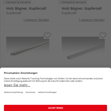
Verkauf & Versand
Verkauf & Versand
Holz Bögner, Kupferzell
Holz Bögner, Kupferzell
Kupferzell
Kupferzell
1 weiterer Händler
1 weiterer Händler
MEISTER
MEISTER
Treppenkantenprofil
Anpassungsprofil Typ
Typ 203 (7 bis 16mm)
200 (6,5 bis 16mm)
1000x27mm 220 Silber
1000x44mm 340
eloxiert
Edelstahl-Oberfläche
33,50 €
25,94 €
/ lfm
/ lfm