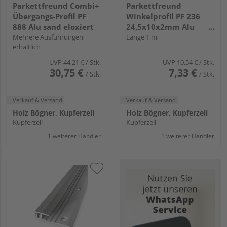
Parkettfreund Combi+
Parkettfreund
Übergangs-Profil PF
Winkelprofil PF 236
888 Alu sand eloxiert
24,5x10x2mm Alu
Mehrere Ausführungen
silber eloxiert
Länge 1 m
erhältlich
UVP
44,21 €
/ Stk.
UVP
10,54 €
/ Stk.
30,75 €
7,33 €
/ Stk.
/ Stk.
Verkauf & Versand
Verkauf & Versand
Holz Bögner, Kupferzell
Holz Bögner, Kupferzell
Kupferzell
Kupferzell
1 weiterer Händler
1 weiterer Händler