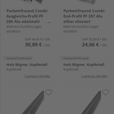
Parkettfreund Combi
Parkettfreund Combi
Ausgleichs-Profil PF
End-Profil PF 287 Alu
286 Alu edelstahl
silber eloxiert
eloxiert
Mehrere Ausführungen
Mehrere Ausführungen
erhältlich
erhältlich
UVP
44,41 €
/ Stk.
UVP
35,45 €
/ Stk.
30,89 €
24,66 €
/ Stk.
/ Stk.
Verkauf & Versand
Verkauf & Versand
Holz Bögner, Kupferzell
Holz Bögner, Kupferzell
Kupferzell
Kupferzell
1 weiterer Händler
1 weiterer Händler