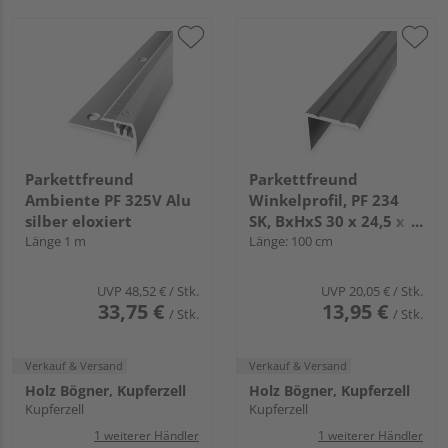
Parkettfreund
Parkettfreund
Ambiente PF 325V Alu
Winkelprofil, PF 234
silber eloxiert
SK, BxHxS 30 x 24,5 x
Länge 1 m
2,0 mm, Aluminium
Länge: 100 cm
edelstahl, eloxiert
UVP
48,52 €
/ Stk.
UVP
20,05 €
/ Stk.
33,75 €
13,95 €
/ Stk.
/ Stk.
Verkauf & Versand
Verkauf & Versand
Holz Bögner, Kupferzell
Holz Bögner, Kupferzell
Kupferzell
Kupferzell
1 weiterer Händler
1 weiterer Händler