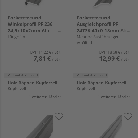
Parkettfreund
Parkettfreund
Winkelprofil PF 236
Ausgleichprofil PF
24,5x10x2mm Alu
247SK 40x0-18mm Alu
edelstahl eloxiert
Länge 1 m
edelstahl eloxiert
Mehrere Ausführungen
erhältlich
UVP
11,22 €
/ Stk.
UVP
18,68 €
/ Stk.
7,81 €
12,99 €
/ Stk.
/ Stk.
Verkauf & Versand
Verkauf & Versand
Holz Bögner, Kupferzell
Holz Bögner, Kupferzell
Kupferzell
Kupferzell
1 weiterer Händler
1 weiterer Händler