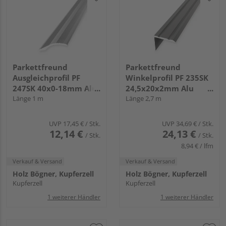
Parkettfreund
Parkettfreund
Ausgleichprofil PF
Winkelprofil PF 235SK
247SK 40x0-18mm Alu
24,5x20x2mm Alu
silber eloxiert
Länge 1 m
edelstahl eloxiert
Länge 2,7 m
UVP
17,45 €
/ Stk.
UVP
34,69 €
/ Stk.
12,14 €
24,13 €
/ Stk.
/ Stk.
8,94 € / lfm
Verkauf & Versand
Verkauf & Versand
Holz Bögner, Kupferzell
Holz Bögner, Kupferzell
Kupferzell
Kupferzell
1 weiterer Händler
1 weiterer Händler