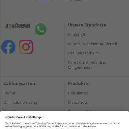
Unsere Standorte
Kupferzell
Kontakt & Anfahrt Kupferzell
Bad Mergentheim
Kontakt & Anfahrt Bad
Mergentheim
Zahlungsarten
Produkte
PayPal
Holzplatten
Onlineüberweisung
Massivholz
Kreditkarte
Terrassendielen
Rechnung*