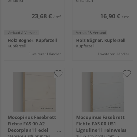
erhältlich
erhältlich
23,68 €
16,90 €
/ m²
/ m²
Verkauf & Versand
Verkauf & Versand
Holz Bögner, Kupferzell
Holz Bögner, Kupferzell
Kupferzell
Kupferzell
1 weiterer Händler
1 weiterer Händler
Mocopinus Fasebrett
Mocopinus Fasebrett
Fichte FAS 00 A2
Fichte FAS 00 US1
Decorplan11 edel
Lignuline11 reinweiss
weiss
Mehrere Ausführungen
18,5 x 146 x 5100 mm, 6