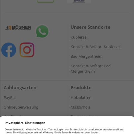
Unsere Standorte
Kupferzell
Kontakt & Anfahrt Kupferzell
Bad Mergentheim
Kontakt & Anfahrt Bad
Mergentheim
Zahlungsarten
Produkte
PayPal
Holzplatten
Onlineüberweisung
Massivholz
Kreditkarte
Terrassendielen
Rechnung*