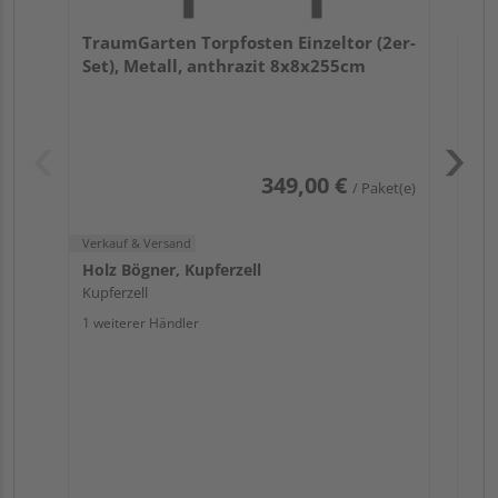
Hol
TraumGarten Torpfosten Einzeltor (2er-
Kupf
Set), Metall, anthrazit 8x8x255cm
1 we
349,00 €
/ Paket(e)
Pas
Verkauf & Versand
Holz Bögner, Kupferzell
Kupferzell
1 weiterer Händler