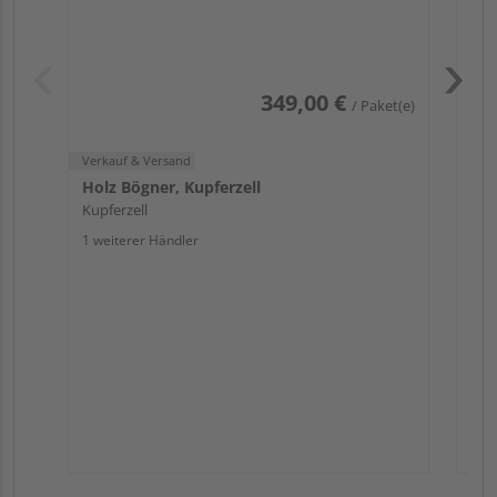
349,00 €
/ Paket(e)
Pas
Verkauf & Versand
Holz Bögner, Kupferzell
Kupferzell
1 weiterer Händler