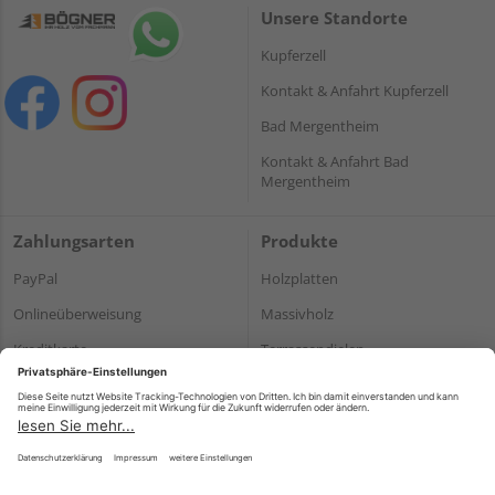
Unsere Standorte
Kupferzell
Kontakt & Anfahrt Kupferzell
Bad Mergentheim
Kontakt & Anfahrt Bad
Mergentheim
Zahlungsarten
Produkte
PayPal
Holzplatten
Onlineüberweisung
Massivholz
Kreditkarte
Terrassendielen
Rechnung*
*Bonität vorausgesetzt