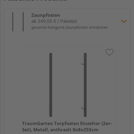
Zaunpfosten
ab 349,00 € / Paket(e)
gesamte Kategorie Zaunpfosten entdecken
Tra
Set
Verk
Hol
TraumGarten Torpfosten Einzeltor (2er-
Kupf
Set), Metall, anthrazit 8x8x255cm
1 we