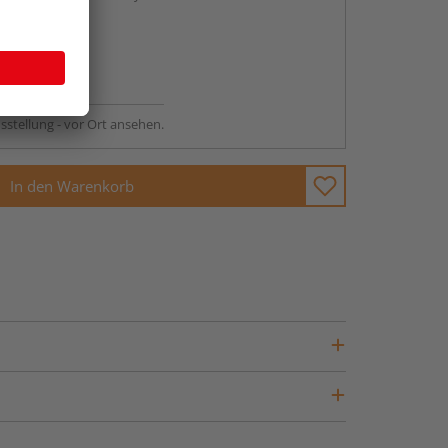
abholen
ng möglich
sstellung - vor Ort ansehen.
In den Warenkorb