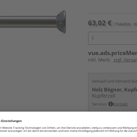
63,02 €
/ Paket(e)
(
vue.ads.priceMe
inkl. MwSt.
zzgl. Versa
Verkauf und Versand du
Holz Bögner, Kupfe
Kupferzell
Services
Kontakt
tischen Eigenschaften des Produktes
Online bestell
Auf Lager:
vue.ads.priceMerch