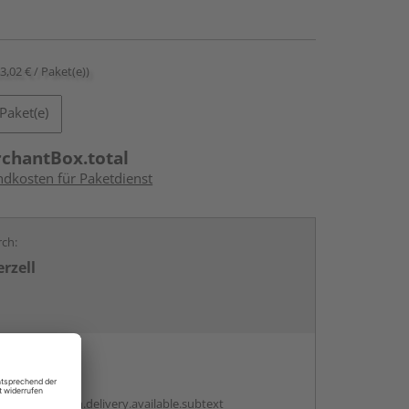
63,02 € / Paket(e))
Paket(e)
rchantBox.total
ndkosten für Paketdienst
rch:
rzell
en
antBox.option.delivery.available.subtext