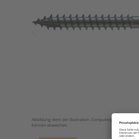
Abbildung dient der Illustration. Computergrafik – die op
können abweichen.