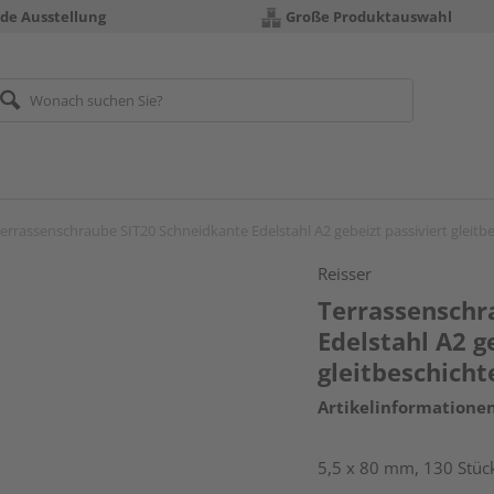
nde Ausstellung
Große Produktauswahl
errassenschraube SIT20 Schneidkante Edelstahl A2 gebeizt passiviert gleitb
Reisser
Terrassenschr
Edelstahl A2 g
gleitbeschicht
Artikelinformatione
5,5 x 80 mm, 130 Stück