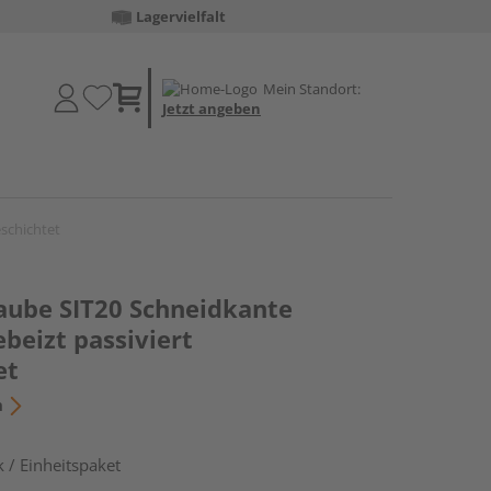
Lagervielfalt
Mein Standort:
Jetzt angeben
eschichtet
aube SIT20 Schneidkante
ebeizt passiviert
et
n
 / Einheitspaket