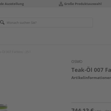
nde Ausstellung
Große Produktauswahl
-Öl 007 Farblos - 25 l
OSMO
Teak-Öl 007 Far
Artikelinformatione
744,12 €