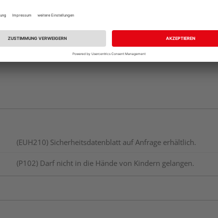
vue.ads.priceMerch
(EUH210) Sicherheitsdatenblatt auf Anfrage erhältlich.
(P102) Darf nicht in die Hände von Kindern gelangen.