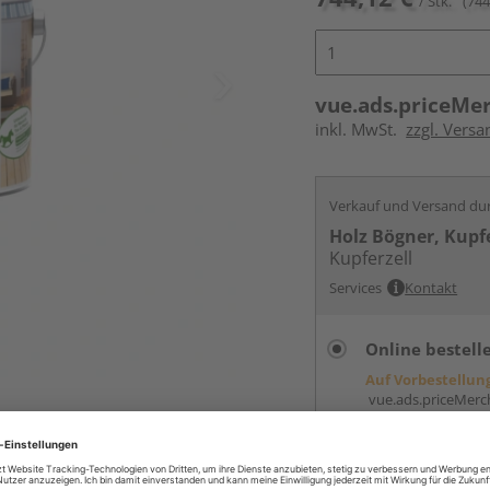
/ Stk.
(744
vue.ads.priceMe
inkl. MwSt.
zzgl. Versa
Verkauf und Versand du
Holz Bögner, Kupfe
Kupferzell
Services
Kontakt
Online bestell
Auf Vorbestellun
vue.ads.priceMerch
Beim Händler 
Auf Vorbestellun