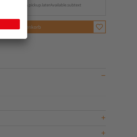
antBox.option.pickup.laterAvailable.subtext
In den Warenkorb