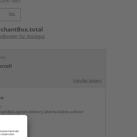
,12 € / Stk.)
Stk.
rchantBox.total
ndkosten für Stückgut
rch:
rzell
Händler ändern
en
g:
antBox.option.delivery.laterAvailable.subtext
abholen
g: