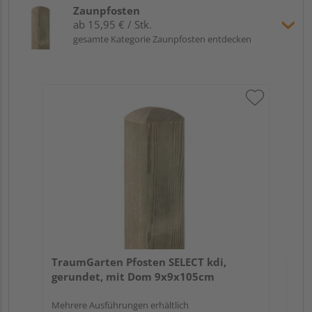
Zaunpfosten
ab 15,95 € / Stk.
gesamte Kategorie Zaunpfosten entdecken
Tr
zu
7x
Verk
Hol
TraumGarten Pfosten SELECT kdi,
Kupf
gerundet, mit Dom 9x9x105cm
1 we
Mehrere Ausführungen erhältlich