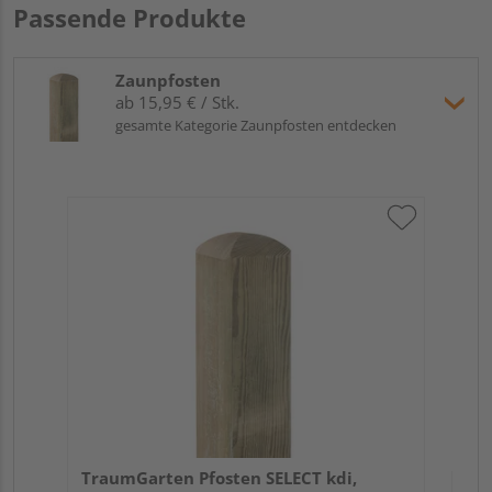
Passende Produkte
Zaunpfosten
ab 15,95 € / Stk.
gesamte Kategorie Zaunpfosten entdecken
Tr
zu
7x
Verk
Hol
TraumGarten Pfosten SELECT kdi,
Kupf