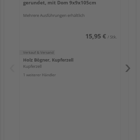
gerundet, mit Dom 9x9x105cm
1 we
Mehrere Ausführungen erhältlich
15,95 €
/ Stk.
Verkauf & Versand
Holz Bögner, Kupferzell
Kupferzell
1 weiterer Händler
Pas