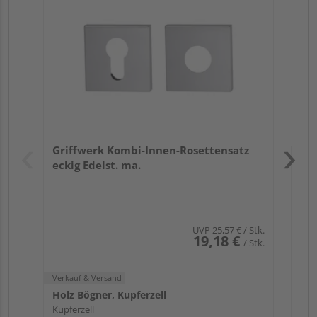
L
Meh
Verk
Hol
Griffwerk Kombi-Innen-Rosettensatz
Kupf
eckig Edelst. ma.
UVP
25,57 €
/ Stk.
19,18 €
/ Stk.
Verkauf & Versand
Holz Bögner, Kupferzell
Kupferzell