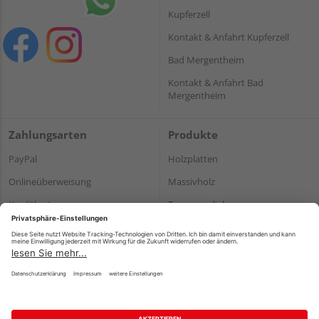
Kupferzell
Kontakt & Anfahrt Kupferzell
Bad Mergentheim
Kontakt & Anfahrt Bad
Mergentheim
Zahlungsarten
Produkte
PayPal
Holzplatten
Onlineüberweisung
Massivholz
Kreditkarte
Terrassendielen
Rechnung*
*Bonität vorausgesetzt
Impressum
Datenschutz
AGB
Barrierefreiheitserklärung