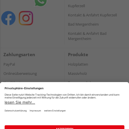
Kupferzell
Kontakt & Anfahrt Kupferzell
Bad Mergentheim
Kontakt & Anfahrt Bad
Mergentheim
Zahlungsarten
Produkte
PayPal
Holzplatten
Onlineüberweisung
Massivholz
Kreditkarte
Terrassendielen
Rechnung*
*Bonität vorausgesetzt
Impressum
Datenschutz
AGB
Barrierefreiheitserklärung