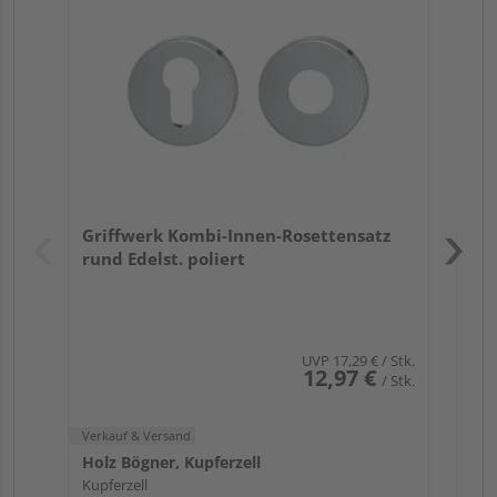
TI
Zy
Ede
Verk
Hol
Griffwerk Kombi-Innen-Rosettensatz
Kupf
rund Edelst. poliert
UVP
17,29 €
/ Stk.
12,97 €
/ Stk.
Verkauf & Versand
Holz Bögner, Kupferzell
Kupferzell