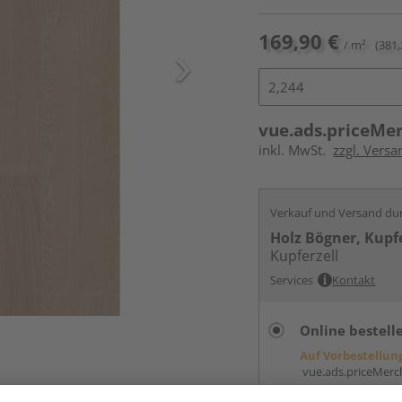
169,90 €
/ m²
(381,
vue.ads.priceMe
inkl. MwSt.
zzgl. Versa
Verkauf und Versand du
Holz Bögner, Kupfe
Kupferzell
Services
Kontakt
Online bestell
Auf Vorbestellun
vue.ads.priceMerch