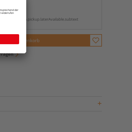
abholen
g:
antBox.option.pickup.laterAvailable.subtext
In den Warenkorb
fragen