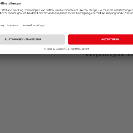
Beim Händler 
Auf Vorbestellun
vue.ads.priceMerch
Komplettangebot an