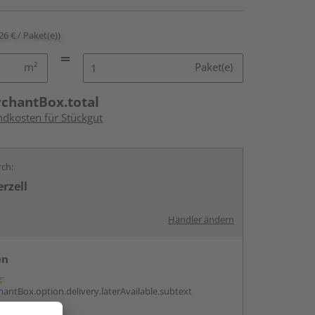
26 € / Paket(e))
m²
Paket(e)
rchantBox.total
ndkosten für Stückgut
rch:
rzell
Händler ändern
en
g:
antBox.option.delivery.laterAvailable.subtext