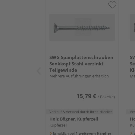
SWG Spanplattenschrauben
S
Senkkopf Stahl verzinkt
Se
Teilgewinde
Kl
Mehrere Ausführungen erhältlich
Me
15,79 €
/ Paket(e)
Verkauf & Versand
durch Ihren Händler
Ve
Holz Bögner, Kupferzell
Ho
Kupferzell
Ku
Erhältlich bei
1 weiterem Händler
E