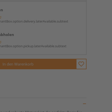
en
g:
antBox.option.delivery.laterAvailable.subtext
abholen
g:
antBox.option.pickup.laterAvailable.subtext
In den Warenkorb