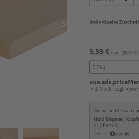
Individuelle Zuschnit
5,59 €
/ m²
(32,40 € /
vue.ads.priceMe
inkl. MwSt.
zzgl. Vers
Verkauf und Versand du
Holz Bögner, Kupfe
Kupferzell
Services
Kontakt