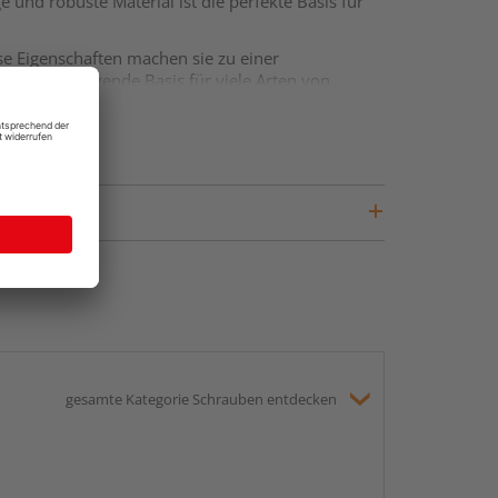
e und robuste Material ist die perfekte Basis für
.
se Eigenschaften machen sie zu einer
eine hervorragende Basis für viele Arten von
er geliefert wird, wodurch Sie die volle Flexibilität
e zusätzliche Verarbeitung erfordert, ermöglicht
fnissen zu gestalten. Sie lässt sich leicht
ten Produkten. Damit sind MDF-Platten ideal für
kt. Mit diesem Material können Sie sowohl
gesamte Kategorie Schrauben entdecken