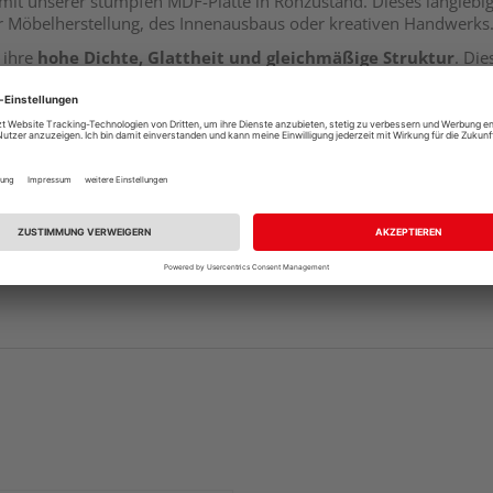
it mit unserer stumpfen MDF-Platte in Rohzustand. Dieses langlebig
der Möbelherstellung, des Innenausbaus oder kreativen Handwerks
r ihre
hohe Dichte, Glattheit und gleichmäßige Struktur
. Die
und gleichmäßige Qualität in ihren Projekten suchen. Sie bietet 
n, Beizen oder Furnieren.
e
stumpfe Verbindung
. Dies bedeutet, dass sie ohne Nut und Fed
chen Projekterfordernisse haben. Obwohl dies möglicherweise ein
 zuzuschneiden.
iheit und Flexibilität
, Ihr Projekt nach Ihren Wünschen und Bedür
oder auszufransen, was sie besonders benutzerfreundlich macht.
en, sorgt dies für
Stabilität und Haltbarkeit
in den hergestell
n, wie z.B. Schranktüren, Regalböden oder sogar Tischplatten.
t einer stumpfen MDF-Platte in Rohzustand in Ihrem nächsten Proje
eit und Präzision umsetzen.