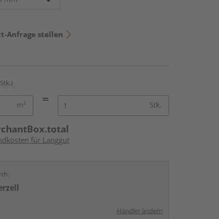
t-Anfrage stellen
 Stk.)
m²
Stk.
rchantBox.total
andkosten für Langgut
rch:
rzell
Händler ändern