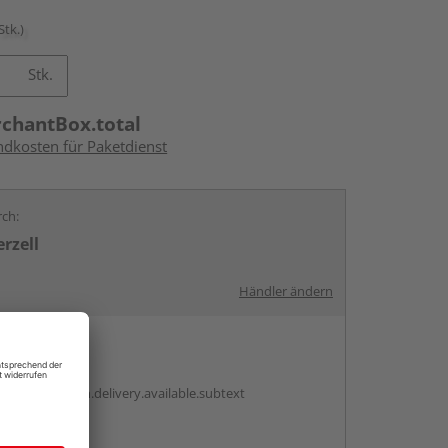
Stk.)
Stk.
rchantBox.total
ndkosten für Paketdienst
rch:
rzell
Händler ändern
en
antBox.option.delivery.available.subtext
abholen