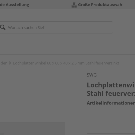
nde Ausstellung
Große Produktauswahl
nder
Lochplattenwinkel 60 x 60 x 40 x 2,5 mm Stahl feuerverzinkt
SWG
Lochplattenwi
Stahl feuerver
Artikelinformatione