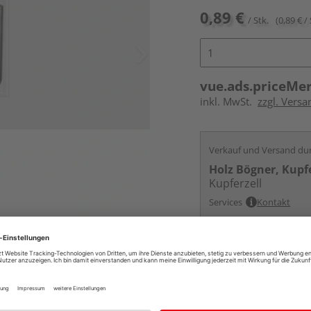
0,89 €
/ Stk.
(0,89 € / 
vue.ads.priceMe
inkl. MwSt.
zzgl. Versa
Verkauf und Versand du
Holz Bögner, Kupfe
Kupferzell
Services
Kontakt
Online bestell
Auf Lager:
vue.ads.priceMerch
Beim Händler 