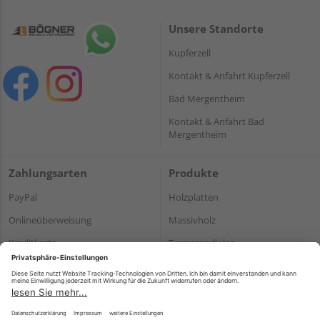
Unsere Standorte
Kupferzell
Kontakt & Anfahrt Kupferzell
Bad Mergentheim
Kontakt & Anfahrt Bad
Mergentheim
Zahlungsarten
Produkte
PayPal
Holzplatten
Onlineüberweisung
Massivholz
Kreditkarte
Terrassendielen
Rechnung*
*Bonität vorausgesetzt