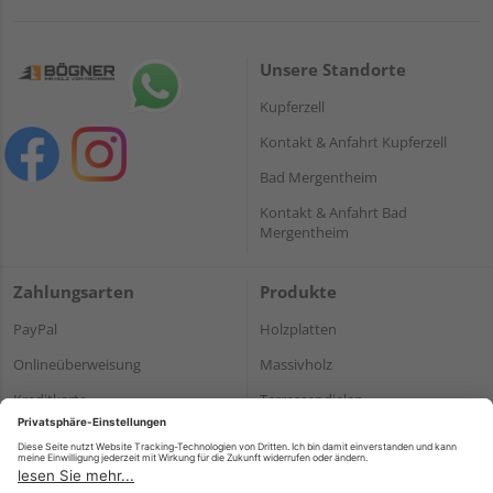
Unsere Standorte
Kupferzell
Kontakt & Anfahrt Kupferzell
Bad Mergentheim
Kontakt & Anfahrt Bad
Mergentheim
Zahlungsarten
Produkte
PayPal
Holzplatten
Onlineüberweisung
Massivholz
Kreditkarte
Terrassendielen
Rechnung*
*Bonität vorausgesetzt