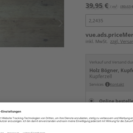
39,95 €
/ m²
(89,63 
vue.ads.priceMe
inkl. MwSt.
zzgl. Versa
Verkauf und Versand du
Holz Bögner, Kupfe
Kupferzell
Services
Kontakt
Online bestell
Auf Lager:
vue.ads.priceMerch
Beim Händler 