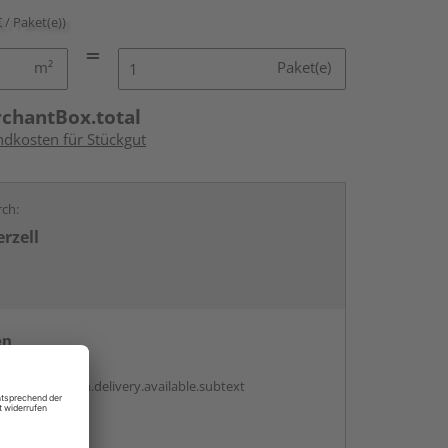
€ / Paket(e))
m²
Paket(e)
rchantBox.total
ndkosten für Stückgut
rch:
rzell
en
antBox.option.delivery.available.subtext
abholen