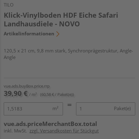
TILO
Klick-Vinylboden HDF Eiche Safari
Landhausdiele - NOVO
Artikelinformationen
120,5 x 21 cm, 9,8 mm stark, Synchronprägestruktur, Angle-
Angle
vue.ads.buyBox.price.rrp
39,90 €
/ m²
(60,58 € / Paket(e))
m²
Paket(e)
vue.ads.priceMerchantBox.total
inkl. MwSt.
zzgl. Versandkosten für Stückgut