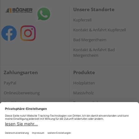
Unsere Standorte
Kupferzell
Kontakt & Anfahrt Kupferzell
Bad Mergentheim
Kontakt & Anfahrt Bad
Mergentheim
Zahlungsarten
Produkte
PayPal
Holzplatten
Onlineüberweisung
Massivholz
Kreditkarte
Terrassendielen
Rechnung*
*Bonität vorausgesetzt