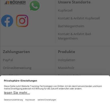
Unsere Standorte
Kupferzell
Kontakt & Anfahrt Kupferzell
Bad Mergentheim
Kontakt & Anfahrt Bad
Mergentheim
Zahlungsarten
Produkte
PayPal
Holzplatten
Onlineüberweisung
Massivholz
Kreditkarte
Terrassendielen
Rechnung*
*Bonität vorausgesetzt