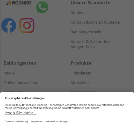
Unsere Standorte
Kupferzell
Kontakt & Anfahrt Kupferzell
Bad Mergentheim
Kontakt & Anfahrt Bad
Mergentheim
Zahlungsarten
Produkte
PayPal
Holzplatten
Onlineüberweisung
Massivholz
Kreditkarte
Terrassendielen
Rechnung*
*Bonität vorausgesetzt