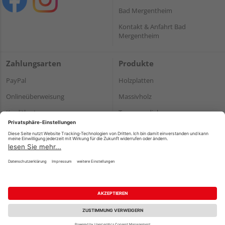
Bad Mergentheim
Kontakt & Anfahrt Bad
Mergentheim
Zahlungsarten
Produkte
PayPal
Holzplatten
Onlineüberweisung
Massivholz
Kreditkarte
Terrassendielen
Rechnung*
*Bonität vorausgesetzt
Impressum
Datenschutz
AGB
Barrierefreiheitserklärung
Vertrag widerrufen
©
HolzLand GmbH