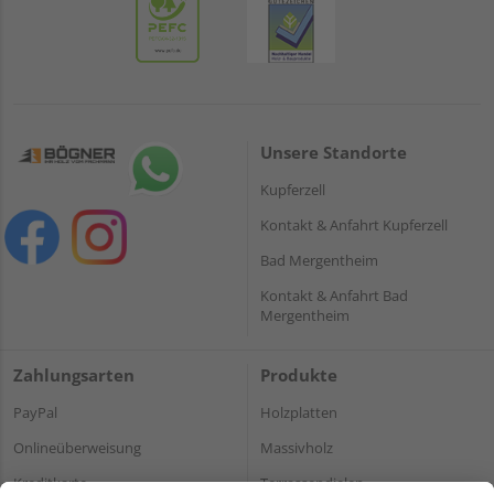
Unsere Standorte
Kupferzell
Kontakt & Anfahrt Kupferzell
Bad Mergentheim
Kontakt & Anfahrt Bad
Mergentheim
Zahlungsarten
Produkte
PayPal
Holzplatten
Onlineüberweisung
Massivholz
Kreditkarte
Terrassendielen