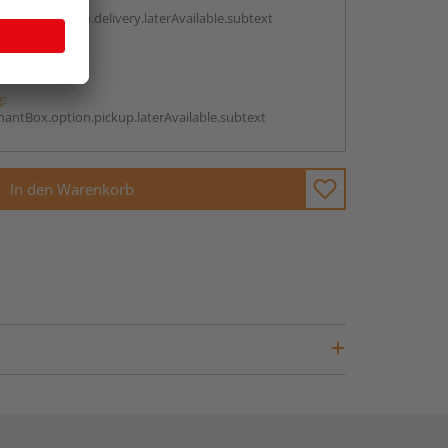
g:
antBox.option.delivery.laterAvailable.subtext
abholen
g:
antBox.option.pickup.laterAvailable.subtext
In den Warenkorb