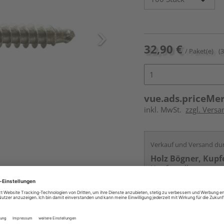
32,90 €
/ Paket(e)
(
vue.ads.priceMe
inkl. MwSt.
zzgl. Versa
Verkauf und Versand du
Holz Bögner, Kupfe
Kupferzell
Services
Kontakt
Online bestell