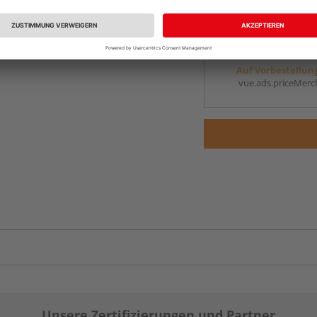
Auf Vorbestellun
vue.ads.priceMerch
Beim Händler 
Auf Vorbestellun
vue.ads.priceMerch
Unsere Zertifizierungen und Partner