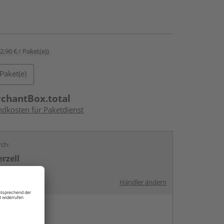
32,90 € / Paket(e))
Paket(e)
rchantBox.total
ndkosten für Paketdienst
rch:
rzell
Händler ändern
en