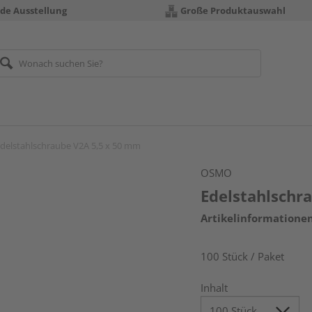
nde Ausstellung
Große Produktauswahl
delstahlschraube V2A 5,5 x 50 mm
OSMO
Edelstahlschr
Artikelinformatione
100 Stück / Paket
Inhalt